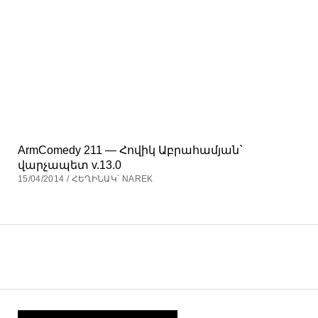
ArmComedy 211 — Հովիկ Աբրահամյան`
վարչապետ v.13.0
15/04/2014 / ՀԵՂԻՆԱԿ՝ NAREK