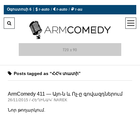
|
Օգոստոսի 6
 r-auto
/
 r-auto
/
 r-au
0°C  Եղանակն այսօր չի աշխատում
open
men
Posts tagged as “ՀՀԿ տատի”
ArmComedy 411 — Այո-ն և Ոչ-ը գովազդներում
26/11/2015 / ՀԵՂԻՆԱԿ՝ NAREK
Նոր թողարկում.