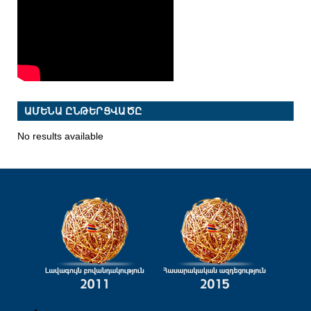
ԱՄԵՆԱ ԸՆԹԵՐՑՎԱԾԸ
No results available