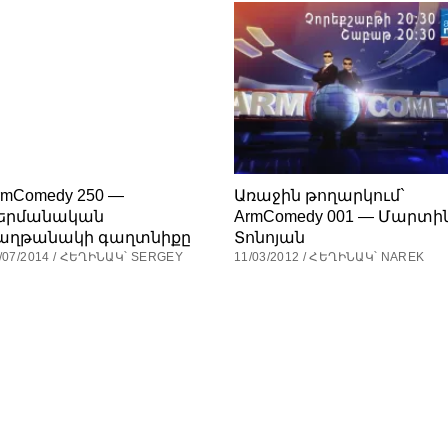
rmComedy 250 —
Առաջին թողարկում`
երմանական
ArmComedy 001 — Մարտի
աղթանակի գաղտնիքը
Տոնոյան
/07/2014 / ՀԵՂԻՆԱԿ՝ SERGEY
11/03/2012 / ՀԵՂԻՆԱԿ՝ NAREK