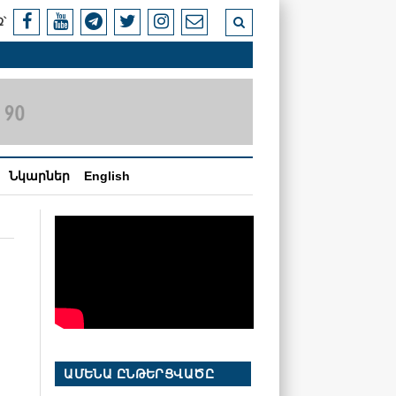
՝
Նկարներ
English
ԱՄԵՆԱ ԸՆԹԵՐՑՎԱԾԸ