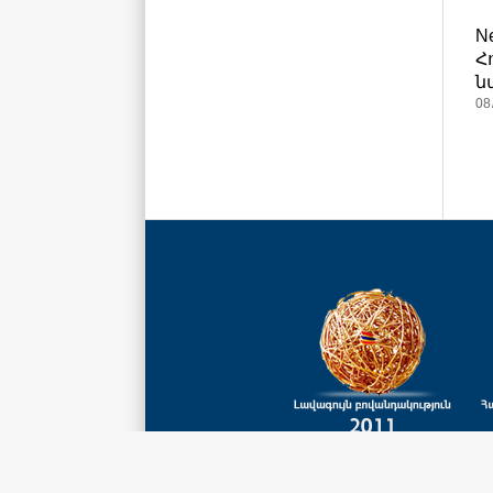
N
Հ
ն
08