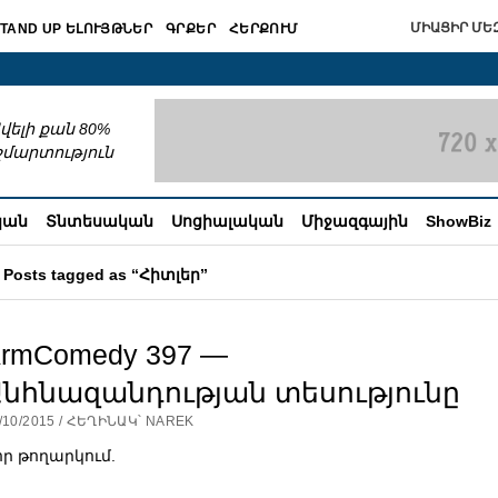
ՄԻԱՑԻՐ ՄԵԶ
TAND UP ԵԼՈՒՅԹՆԵՐ
ԳՐՔԵՐ
ՀԵՐՔՈՒՄ
շխատում
վելի քան 80%
շմարտություն
կան
Տնտեսական
Սոցիալական
Միջազգային
ShowBiz
Posts tagged as “Հիտլեր”
rmComedy 397 —
նհնազանդության տեսությունը
/10/2015 / ՀԵՂԻՆԱԿ՝ NAREK
որ թողարկում.