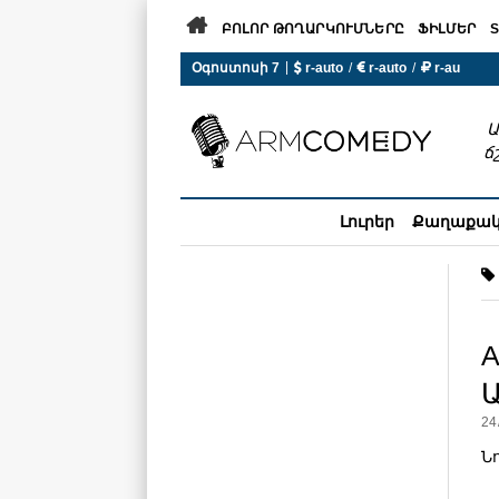

ԲՈԼՈՐ ԹՈՂԱՐԿՈՒՄՆԵՐԸ
ՖԻԼՄԵՐ
S
|
Օգոստոսի 7
 r-auto
/
 r-auto
/
 r-au
0°C  Եղանակն այսօր չի ա
Ա
ճ
Լուրեր
Քաղաքա
A
Ա
24
Ն