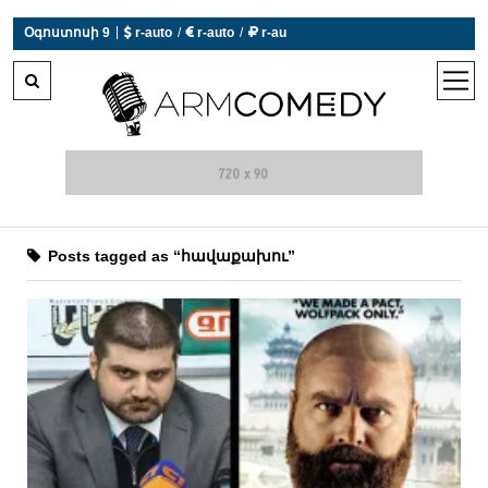
|
Օգոստոսի 9
 r-auto
/
 r-auto
/
 r-au
0°C  Եղանակն այսօր չի աշխատում
open
men
Posts tagged as “հավաքախու”