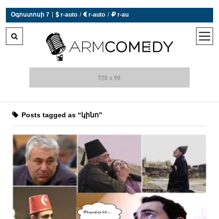
|
Օգոստոսի 7
 r-auto
/
 r-auto
/
 r-au
0°C  Եղանակն այսօր չի աշխատում
open
men
Posts tagged as “կինո”