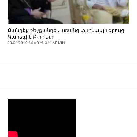
Քանդել, թե չքանդել. առանց փողկապի զրույց
Գարեգին Բ-ի հետ
13/04/2010 / ՀԵՂԻՆԱԿ՝ ADMIN