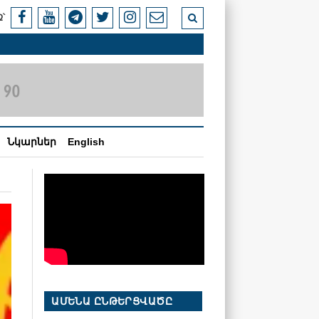
՝
Նկարներ
English
ԱՄԵՆԱ ԸՆԹԵՐՑՎԱԾԸ