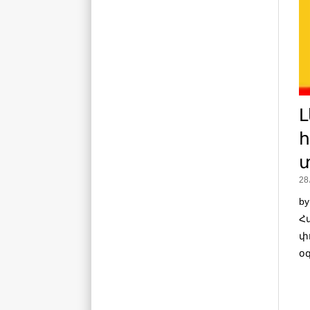
Լ
հ
28
b
Հ
փ
օ