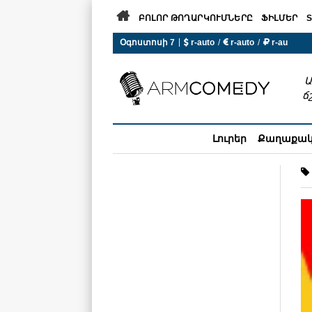

ԲՈԼՈՐ ԹՈՂԱՐԿՈՒՄՆԵՐԸ
ՖԻԼՄԵՐ
S
|
Օգոստոսի 7
 r-auto
/
 r-auto
/
 r-au
0°C  Եղանակն այսօր չի ա
Ա
ճ
Լուրեր
Քաղաքա