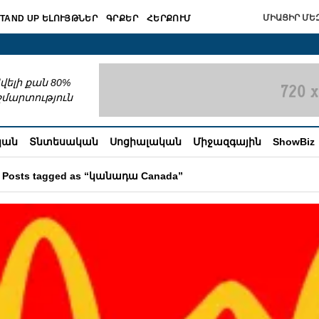
ՄԻԱՑԻՐ ՄԵԶ
TAND UP ԵԼՈՒՅԹՆԵՐ
ԳՐՔԵՐ
ՀԵՐՔՈՒՄ
շխատում
վելի քան 80%
շմարտություն
կան
Տնտեսական
Սոցիալական
Միջազգային
ShowBiz
Posts tagged as “կանադա Canada”