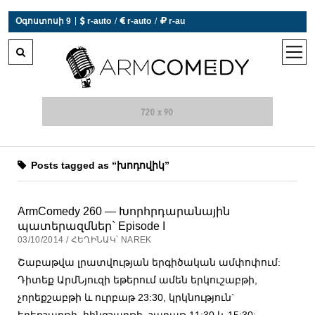
|
Օգոստոսի 9
 r-auto
/
 r-auto
/
 r-au
0°C  Եղանակն այսօր չի աշխատում
open
men
Posts tagged as “խոդովիկ”
ArmComedy 260 — Խորհրդարանային
պատերազմներ` Episode I
03/10/2014 / ՀԵՂԻՆԱԿ՝ NAREK
Շաբաթվա լրատվության երգիծական ամփոփում:
Դիտեք ԱրմՆյուզի եթերում ամեն երկուշաբթի,
չորեքշաբթի և ուրբաթ 23:30, կրկնություն`
երեքշաբթի, հինգշաբթի, շաբաթ 11:30 և 15:30: