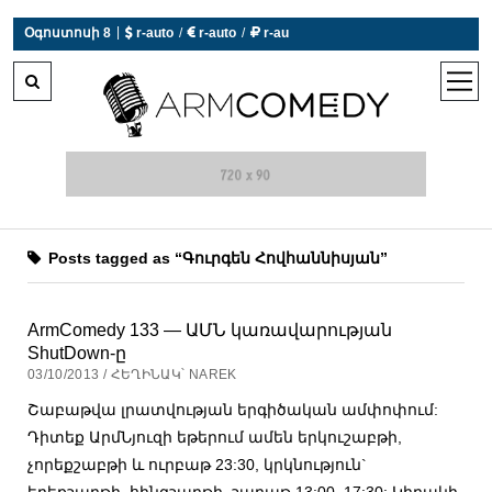
|
Օգոստոսի 8
 r-auto
/
 r-auto
/
 r-au
0°C  Եղանակն այսօր չի աշխատում
open
men
Posts tagged as “Գուրգեն Հովհաննիսյան”
ArmComedy 133 — ԱՄՆ կառավարության
ShutDown-ը
03/10/2013 / ՀԵՂԻՆԱԿ՝ NAREK
Շաբաթվա լրատվության երգիծական ամփոփում:
Դիտեք ԱրմՆյուզի եթերում ամեն երկուշաբթի,
չորեքշաբթի և ուրբաթ 23:30, կրկնություն`
երեքշաբթի, հինգշաբթի, շաբաթ 13:00, 17:30: Կիրակի