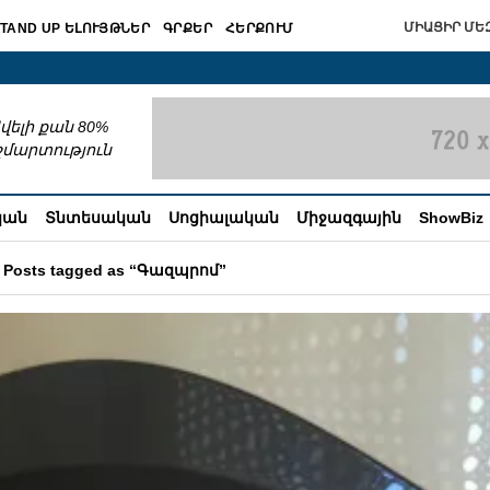
ՄԻԱՑԻՐ ՄԵԶ
TAND UP ԵԼՈՒՅԹՆԵՐ
ԳՐՔԵՐ
ՀԵՐՔՈՒՄ
շխատում
վելի քան 80%
շմարտություն
կան
Տնտեսական
Սոցիալական
Միջազգային
ShowBiz
Posts tagged as “Գազպրոմ”