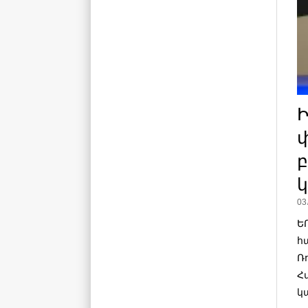
Ի
բ
03
Ե
հ
Ռ
Հ
կ