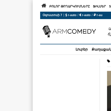

ԲՈԼՈՐ ԹՈՂԱՐԿՈՒՄՆԵՐԸ
ՖԻԼՄԵՐ
S
|
Օգոստոսի 7
 r-auto
/
 r-auto
/
 r-au
0°C  Եղանակն այսօր չի ա
Ա
ճ
Լուրեր
Քաղաքա