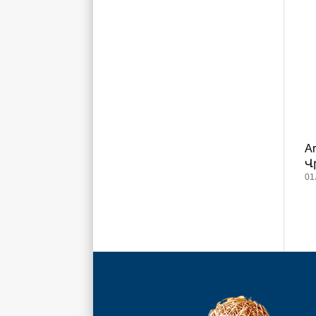
A
Վ
01