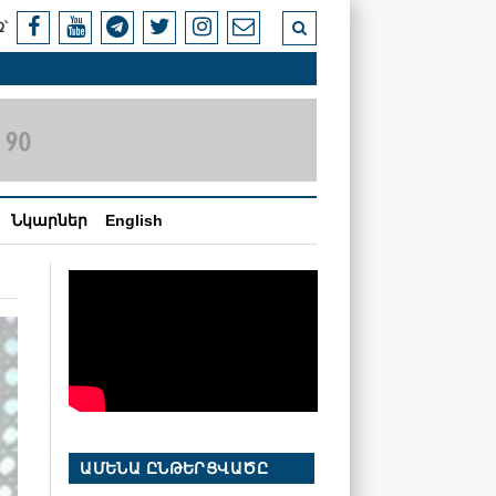
՝
Նկարներ
English
ԱՄԵՆԱ ԸՆԹԵՐՑՎԱԾԸ