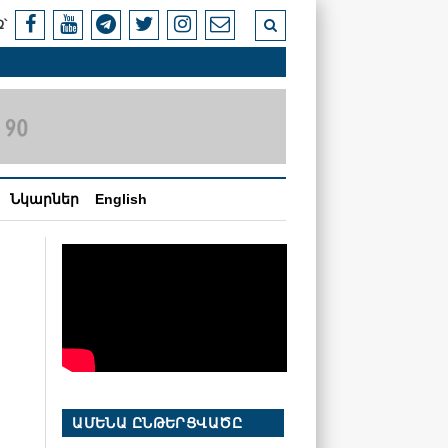
՝
Նկարներ
English
ԱՄԵՆԱ ԸՆԹԵՐՑՎԱԾԸ