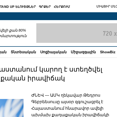
ՄԻԱՑԻՐ ՄԵԶ
TAND UP ԵԼՈՒՅԹՆԵՐ
ԳՐՔԵՐ
ՀԵՐՔՈՒՄ
շխատում
վելի քան 80%
շմարտություն
կան
Տնտեսական
Սոցիալական
Միջազգային
ShowBiz
յաստանում կարող է ստեղծվել
աքական իրավիճակ
ԺՆԵՎ — ԱՄԿ ղեկավար Թեդրոս
Գեբրեեսուսը այսօր զգուշացրել է
Հայաստանում հնարավոր ավելի
ախմախ քաղաքական իրավիճակի