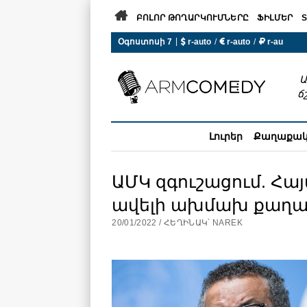

ԲՈԼՈՐ ԹՈՂԱՐԿՈՒՄՆԵՐԸ
ՖԻԼՄԵՐ
S
|
Օգոստոսի 7
 r-auto
/
 r-auto
/
 r-au
0°C  Եղանակն այսօր չի ա
Ա
ճ
Լուրեր
Քաղաքա
ԱՄԿ զգուշացում. Հա
ավելի ախմախ քաղ
20/01/2022 / ՀԵՂԻՆԱԿ՝ NAREK