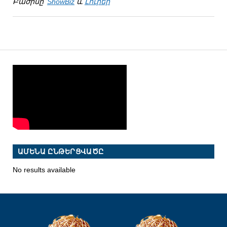
Բաժինը՝
ShowBiz
և
Լուրեր
ԱՄԵՆԱ ԸՆԹԵՐՑՎԱԾԸ
No results available