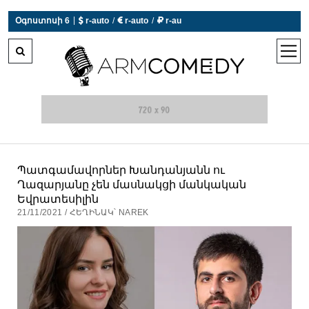
|
Օգոստոսի 6
 r-auto
/
 r-auto
/
 r-au
0°C  Եղանակն այսօր չի աշխատում
open
men
Պատգամավորներ Խանդանյանն ու
Ղազարյանը չեն մասնակցի մանկական
Եվրատեսիլին
21/11/2021 / ՀԵՂԻՆԱԿ՝ NAREK