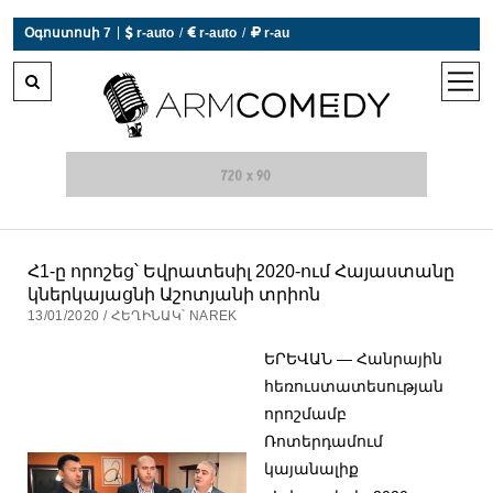
|
Օգոստոսի 7
 r-auto
/
 r-auto
/
 r-au
0°C  Եղանակն այսօր չի աշխատում
open
men
Հ1-ը որոշեց՝ Եվրատեսիլ 2020-ում Հայաստանը
կներկայացնի Աշոտյանի տրիոն
13/01/2020 / ՀԵՂԻՆԱԿ՝ NAREK
ԵՐԵՎԱՆ — Հանրային
հեռուստատեսության
որոշմամբ
Ռոտերդամում
կայանալիք