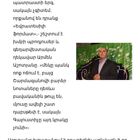
պատրաստի երգ,
սակայն չգիտեմ,
որքանով են դրանք
«Եվրատեսիլի
ֆորմատ»,- շեշտում է
խմբի պրոդյուսեր և
գեղարվեստական
ղեկավար Արմեն
Աշոտյանը. «մեկը պանկ
ռոք ոճում է, բայց
Շարմազանովի բարձր
նոտաները դեռևս
բավականին թույլ են,
մյուսը ավելի շատ
դաբսթեփ է, սակայն
Գալուստիչը այդ կրակը
չունի»։
Աշոտյանը խոստանում է զբաղեցնել առնվազն 8-րդ