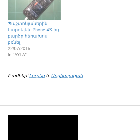
Պաշտոնյաներին
կարգելեն iPhone 4S-ից
բարձր հեռախոս
բռնել
22/07/2015
In "AYLA"
Բաժինը՝
Լուրեր
և
Սոցիալական