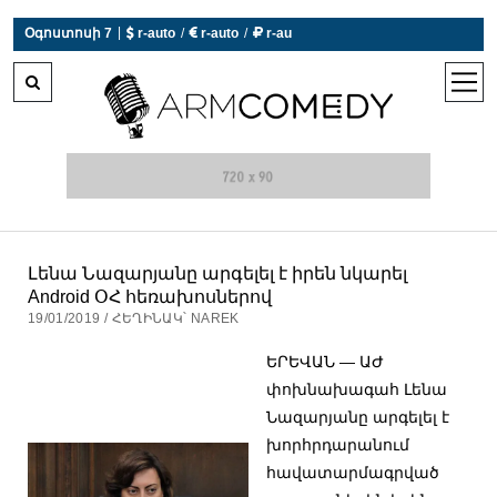
|
Օգոստոսի 7
 r-auto
/
 r-auto
/
 r-au
0°C  Եղանակն այսօր չի աշխատում
open
men
Լենա Նազարյանը արգելել է իրեն նկարել
Android ՕՀ հեռախոսներով
19/01/2019 / ՀԵՂԻՆԱԿ՝ NAREK
ԵՐԵՎԱՆ — ԱԺ
փոխնախագահ Լենա
Նազարյանը արգելել է
խորհրդարանում
հավատարմագրված