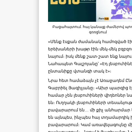
Բացահայտում. հայ կանայք ժամերով պո
գռռցնում
«Մենք էսքան ժամանակ համոզված էին
երեխաների խաթր էին մեկ-մեկ բզբզու
նայում։ իսկ մենք շատ-շատ ենք նայ
Նահապետ Գալշոյանը՝ «Էդ լեսբուհին
ընտանիքը վտանգի տակ է»։
Նրա հետ համաձայն չէ Առաջադեմ 
Գաբրիել Յազիչյանը։ «Ախր պարզից էլ
համար չեն լեսբուհիների վիդեոներ ն
են։ Ուղղակի լեսբուհիների տեսանյու
բավարարում են… մի քիչ անհարմար ե
են այնպես, ինչպես հայ տղամարդիկ 
բավարարում։ Կամ առավելագույնը մ
բավարարում»,- նշում է Յազիչյանը։ 