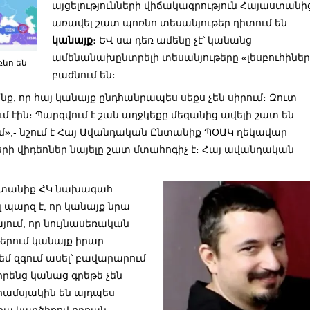
այցելությունների վիճակագրություն Հայաստանի
առավել շատ պոռնո տեսանյութեր դիտում են
կանայք
։ ԵՎ սա դեռ ամենը չէ՝ կանանց
ամենանախընտրելի տեսանյութերը «լեսբուհիներ
ռնո են
բաժնում են։
ք, որ հայ կանայք ընդհանրապես սեքս չեն սիրում։ Զուտ
մ էին։ Պարզվում է շան աղջկեքը մեզանից ավելի շատ են
ում»,- նշում է Հայ Ավանդական Ընտանիք ՊՕԱԿ ղեկավար
երի վիդեոներ նայելը շատ մտահոգիչ է։ Հայ ավանդական
Ընտանիք ՀԿ նախագահ
 պարզ է, որ կանայք նրա
այում, որ նույնասեռական
թերում կանայք իրար
մ զգում ասել՝ բավարարում
իրենց կանաց գրեթե չեն
իամսյակին են այդպես
Նրա կարծիքով որքան