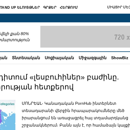
ՄԻԱՑԻՐ ՄԵԶ
TAND UP ԵԼՈՒՅԹՆԵՐ
ԳՐՔԵՐ
ՀԵՐՔՈՒՄ
շխատում
վելի քան 80%
շմարտություն
կան
Տնտեսական
Սոցիալական
Միջազգային
ShowBiz
 դիտում «լեսբուհիներ» բաժինը.
իրության հետքերով
ՄՈՆՐԵԱԼ- Կանադական PornHub ինտերնետ
տեսադարանի վերջին հրապարակումները մեծ
իրարանցում են առաջացրել հայ տղամարդկանց
շրջանակներում։ Բանն այն է, որ համաձայն կայք