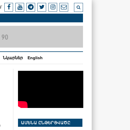
՝
Նկարներ
English
ԱՄԵՆԱ ԸՆԹԵՐՑՎԱԾԸ
ի