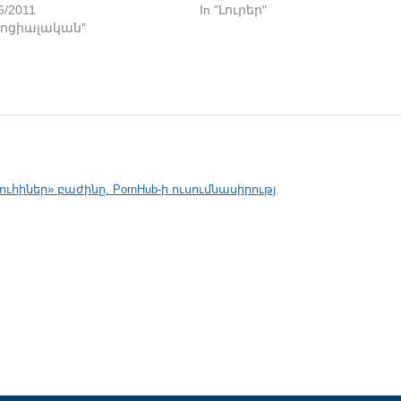
6/2011
In "Լուրեր"
"Սոցիալական"
ուհիներ» բաժինը. PornHub-ի ուսումնասիրությ