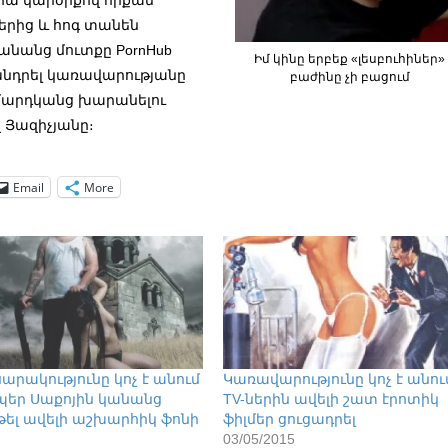
րից և հոգ տանեն
կանանց մուտքը PornHub
Իմ կինը երբեք «լեսբուհիներ»
խնդրել կառավարությանը
բաժինը չի բացում
մարդկանց խարանելու
Յազիչյանը։
Email
More
արակությունը կոչ է անում
Կառավարությունը կոչ է անու
պեր Սաքոյին կանանց
TV-ներին ավելի շատ էրոտիկ
թել ավելի աշխարհիկ ֆոնի
ֆիլմեր ցուցադրել
ա
03/05/2015