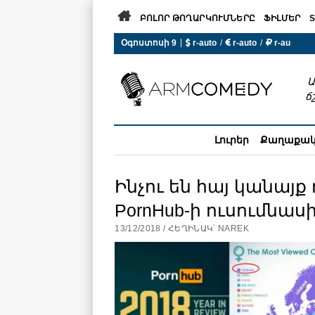

ԲՈԼՈՐ ԹՈՂԱՐԿՈՒՄՆԵՐԸ
ՖԻԼՄԵՐ
S
|
Օգոստոսի 9
 r-auto
/
 r-auto
/
 r-au
0°C  Եղանակն այսօր չի ա
Ա
ճ
Լուրեր
Քաղաքա
Ինչու են հայ կանայք
PornHub-ի ուսումնաս
13/12/2018 / ՀԵՂԻՆԱԿ՝ NAREK