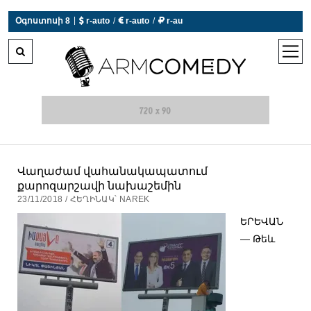
|
Օգոստոսի 8
 r-auto
/
 r-auto
/
 r-au
0°C  Եղանակն այսօր չի աշխատում
open
men
Վաղաժամ վահանակապատում
քարոզարշավի նախաշեմին
23/11/2018 / ՀԵՂԻՆԱԿ՝ NAREK
ԵՐԵՎԱՆ
— Թեև