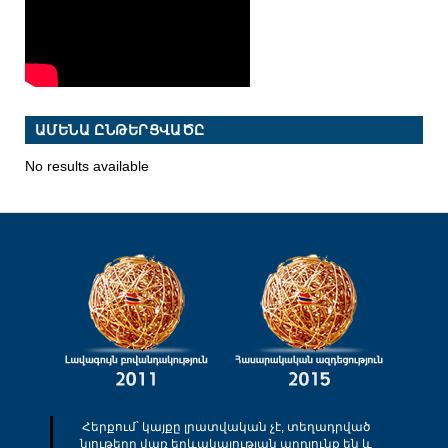
ԱՄԵՆԱ ԸՆԹԵՐՑՎԱԾԸ
No results available
Հերքում՝ կայքը լրատվական չէ, տեղադրված
նյութերը վառ երևակայության արդյունք են և