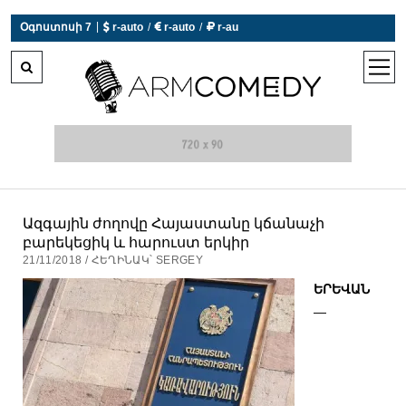
|
Օգոստոսի 7
 r-auto
/
 r-auto
/
 r-au
0°C  Եղանակն այսօր չի աշխատում
open
men
Ազգային ժողովը Հայաստանը կճանաչի
բարեկեցիկ և հարուստ երկիր
21/11/2018 / ՀԵՂԻՆԱԿ՝ SERGEY
ԵՐԵՎԱՆ
—