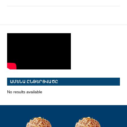
ԱՄԵՆԱ ԸՆԹԵՐՑՎԱԾԸ
No results available