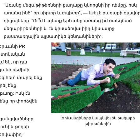
“Առանց մեգաթիթեռների քաղաքը կկորցնի իր դեմքը, իսկ
առանց ինձ` իր սիրտը և ժպիտը”, — նշել է քաղաքի գլավո
դիզայները: “Ու՞մ է պետք Երևանը առանց իմ ստեղծած
մեգաթիթեռների և էն կիսածովափիղ-կիսաարջ
բաստառդային պլսատիկե կենդանիների”:
Երևանի PR
աշտոնական
մ են, որ դա
յանի ռեժիմի
եզ հետ տարել ենք
րել ենք
առը: Իսկ էն
նենց որ փորձվեն
Երևանցիները կապնվել են քաղաքի
ն զանգվածները
թիթեռներին
ունին թողնի
ածովափիղ-