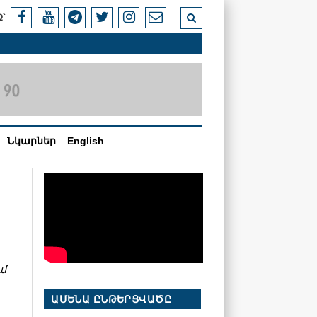
՝
Նկարներ
English
մ
ԱՄԵՆԱ ԸՆԹԵՐՑՎԱԾԸ