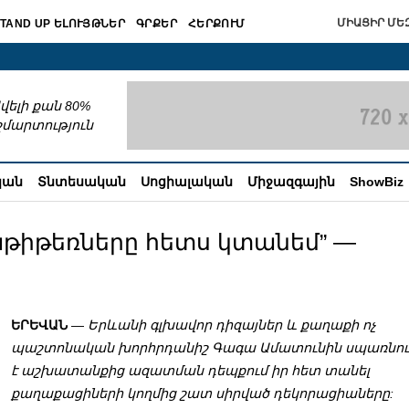
ՄԻԱՑԻՐ ՄԵԶ
TAND UP ԵԼՈՒՅԹՆԵՐ
ԳՐՔԵՐ
ՀԵՐՔՈՒՄ
շխատում
վելի քան 80%
շմարտություն
կան
Տնտեսական
Սոցիալական
Միջազգային
ShowBiz
աթիթեռները հետս կտանեմ” —
ԵՐԵՎԱՆ
—
Երևանի գլխավոր դիզայներ և քաղաքի ոչ
պաշտոնական խորհրդանիշ Գագա Ամատունին սպառնու
է աշխատանքից ազատման դեպքում իր հետ տանել
քաղաքացիների կողմից շատ սիրված դեկորացիաները: