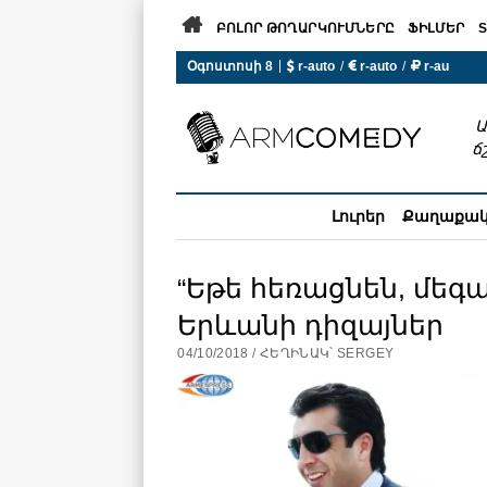

ԲՈԼՈՐ ԹՈՂԱՐԿՈՒՄՆԵՐԸ
ՖԻԼՄԵՐ
S
|
Օգոստոսի 8
 r-auto
/
 r-auto
/
 r-au
0°C  Եղանակն այսօր չի ա
Ա
ճ
Լուրեր
Քաղաքա
“Եթե հեռացնեն, մեգ
Երևանի դիզայներ
04/10/2018 / ՀԵՂԻՆԱԿ՝ SERGEY