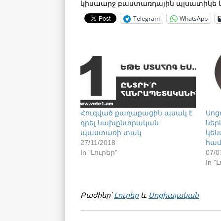
կիսաարջ բաստառդային պլսատիկե կ
Telegram
WhatsApp
Հուզված քաղաքացին պսակ է
Սոց
դրել նախընտրական
ներ
պաստառի տակ
կեն
27/11/2018
համ
In "Լուրեր"
07/0
In "
Բաժինը՝
Լուրեր
և
Սոցիալական