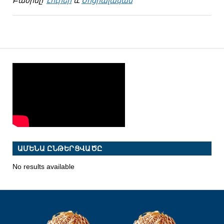
Բաժինը՝
Լուրեր
և
Սոցիալական
ԱՄԵՆԱ ԸՆԹԵՐՑՎԱԾԸ
No results available