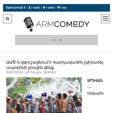
|
Օգոստոսի 6
 r-auto
/
 r-auto
/
 r-au
0°C  Եղանակն այսօր չի աշխատում
open
men
ԱԱԾ֊ն զգուշացնում է Վարդավառին չկիրառել
ապօրինի ջրային զենք
02/07/2018 / ՀԵՂԻՆԱԿ՝ SERGEY
ԵՐԵՎԱՆ
—
Ազգային