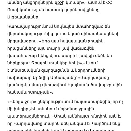
անմեղ անցորդներին կքշի կտանի»,- ասում է ՀՀ
Ոստիկանության հատուկ գործերով քննիչ
Այգեպանյանը։
Կառավարությունում նույնպես մտահոգված են
վերահսկողությունից դուրս եկած զինատեսակների
մրցավազքով։ «Եթե այս հսկայական ջրային
հրացանները այս տարի լավ վաճառվեն,
վստահաբար հենց մյուս տարի էլ ավելի մեծն են
ներկրելու։ Ջրային տանկեր երևի»,- նշում
է տնտեսական զարգացման և ներդրումների
նախարար Արծվիկ Մինասյանը՝ «Վարդավառը
կամաց-կամաց վերածվում է լայնամածավալ ջրային
հակամարտության»։
«Վեոլա ջուր» ընկերությունում հայտարարեցին, որ ոչ
մի խնդիր չեն տեսնում մոլեգնող ջրային
պատերազմներում։ «Միակ ակնհայտ խնդիրն այն է,
որ Վարդավառը տարին մեկ անգամ է։ Կարծում ենք
օգոստոսին կարելի է ամեն շաբաթ էլ Վարդավառ