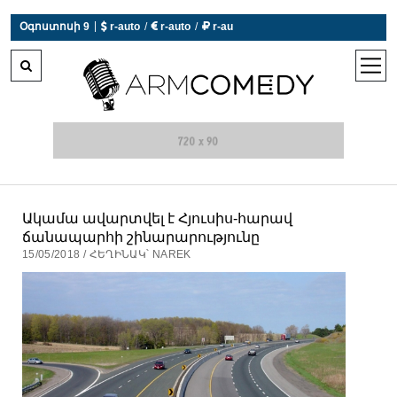
|
Օգոստոսի 9
 r-auto
/
 r-auto
/
 r-au
0°C  Եղանակն այսօր չի աշխատում
open
men
Ակամա ավարտվել է Հյուսիս-հարավ
ճանապարհի շինարարությունը
15/05/2018 / ՀԵՂԻՆԱԿ՝ NAREK