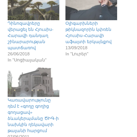
Դինոզավրերը
Օլիգարխների
վերացել են Հյուսիս-
թիկնազորին կփռեն
Հարավի դանդաղ
Հյուսիս-Հարավի
շինարարության
աֆալտի երկայնքով
պատճառով
13/09/2018
26/06/2018
In "Լուրեր"
In "Սոցիալական"
Կառավարությունը
դեմ է «գողը գողից
գողացավ»
ձևակերպմանը ԾԻԳ-ի
նախկին ղեկավարի
թալանի հարցում
07/06/2011