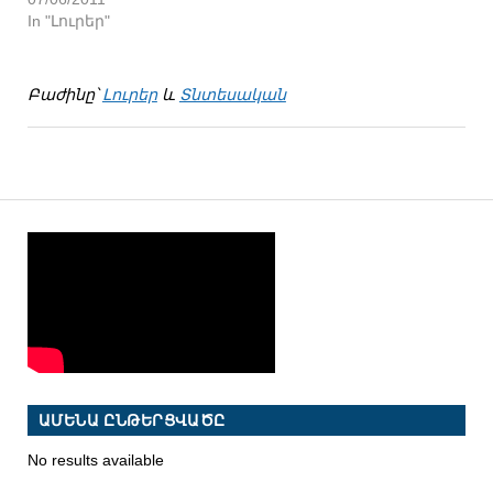
In "Լուրեր"
Բաժինը՝
Լուրեր
և
Տնտեսական
ԱՄԵՆԱ ԸՆԹԵՐՑՎԱԾԸ
No results available