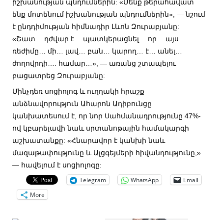
իշխանության պնդումներին: «Մենք թերահավատ
ենք մոտենում իշխանության պնդումներին», — նշում
է ընդդիմության հիմնադիր Լևոն Զուրաբյանը:
«Շատ… դժվար է… պատկերացնել… որ… այս…
ռեժիմը… մի… լավ… բան… կարող… է… անել…
ժողովրդի…. համար…», — առանց շտապելու
բացատրեց Զուրաբյանը:
Մինչդեռ սոցիոլոգ և ուղղակի հրաշք
անձնավորություն Ահարոն Ադիբունցը
կանխատեսում է, որ նոր Սահմանադրությունը 47%-
ով կբարելավի նաև սրտանոթային համակարգի
աշխատանքը: «Հնարավոր է կանխի նաև
մազաթափությունը և Ալցգեյմերի հիվանդությունը,»
— հավելում է սոցիոլոգը:
Telegram
WhatsApp
Email
More