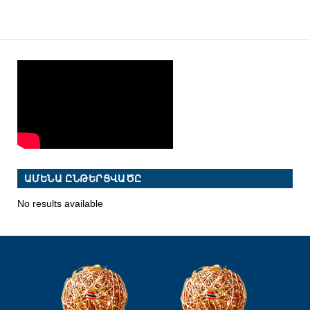
ԱՄԵՆԱ ԸՆԹԵՐՑՎԱԾԸ
No results available