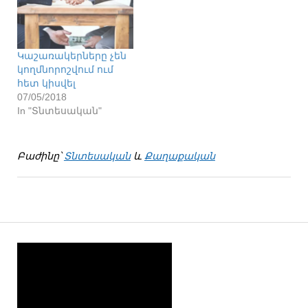
Կաշառակերները չեն
կողմնորոշվում ում
հետ կիսվել
07/05/2018
In "Տնտեսական"
Բաժինը՝
Տնտեսական
և
Քաղաքական