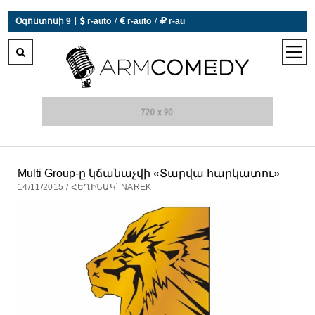
|
Օգոստոսի 9
 r-auto
/
 r-auto
/
 r-au
0°C  Եղանակն այսօր չի աշխատում
open
men
Multi Group-ը կճանաչվի «Տարվա հարկատու»
14/11/2015 / ՀԵՂԻՆԱԿ՝ NAREK