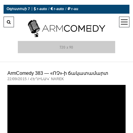
|
Օգոստոսի 7
 r-auto
/
 r-auto
/
 r-au
0°C  Եղանակն այսօր չի աշխատում
open
men
ArmComedy 383 — «ՈՉ»-ի ճակատամարտ
22/09/2015 / ՀԵՂԻՆԱԿ՝ NAREK