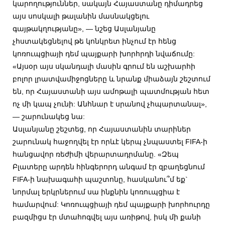
կարողություններ, սակայն Հայաստանը դիմադրեց
այս սոսկալի թալանին մասնակցելու
գայթակղությանը
», — նշեց Ասլանյանը
չհստակեցնելով թե կոնկրետ ինչում էր հենց
կոռուպցիայի դեմ պայքարի խորհրդի նվաճումը:
«Այսօր այս սկանդալի մասին գրում են աշխարհի
բոլոր լրատվամիջոցները և նրանք միաձայն շեշտում
են, որ Հայաստանի այս ամոթալի պատմության հետ
ոչ մի կապ չունի: Անհնար է սրանով չհպարտանալ»,
— շարունակեց նա:
Ասլանյանը շեշտեց, որ Հայաստանին տարիներ
շարունակ հաջողվել էր որևէ կերպ չնպաստել FIFA-ի
հանցավոր ռեժիմի վերարտադրմանը. «Զեպ
Բլատերը արդեն հինգերորդ անգամ էր զբաղեցնում
FIFA-ի նախագահի պաշտոնը, հասկանու՞մ եք`
նորմալ երկրներում սա ինքնին կոռուպցիա է
համարվում: Կոռուպցիայի դեմ պայքարի խորհուրդը
բազմիցս էր մտահոգվել այս առիթով, իսկ մի քանի