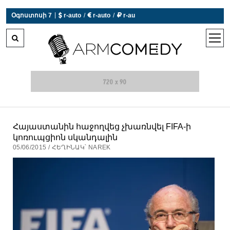
 r-auto
/
 r-auto
/
 r-au
|
Օգոստոսի 7
0°C  Եղանակն այսօր չի աշխատում
open
men
Հայաստանին հաջողվեց չխառնվել FIFA-ի
կոռուպցիոն սկանդալին
05/06/2015 / ՀԵՂԻՆԱԿ՝ NAREK