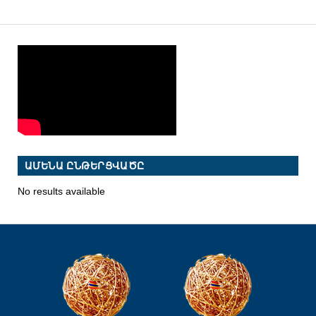
ԱՄԵՆԱ ԸՆԹԵՐՑՎԱԾԸ
No results available