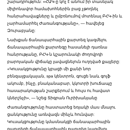
շարադրություն: «ՀԱԿ-ը կոչ է անում իր տասնյակ
միլիոնավոր համախոհներին բաց չթողնել
հանրահավաքները և ըմբռնումով մոտենալ ԲՀԿ-ին և
չարհամարհել Ժառանգությանը», — հավելեց
Զուրաբյանը:
Նախքան ճանապարհային քարտեզ կազմելու
ճանապարհային քարտեզը հասանելի դառնա
հանրությանը, ԲՀԿ-ն կշարունակի ժողովրդի
բարոյական վիճակը լավացնելուն ուղղված քայլերը:
«Կուսակցությունը կբացի մի քանի նոր
բենզալցակայան, spa կենտրոն, գուցե նաև գոլֆ
ակումբ, ինչը, բնականաբար, կկոտրի խուճապը
հասարակության շարքերում և հույս ու հավատ
կներշնչի», — նշեց Տիգրան Ուրիխանյանը
Ժառանգությունը հաստատեց եռյակի մաս մնալու
ցանկությունը առնվազն մինչև հունվար:
Կուսակցությունը կմասնակցի ճանապարհային
քարտեզի ճանապարհային քարտեզ կազմելու