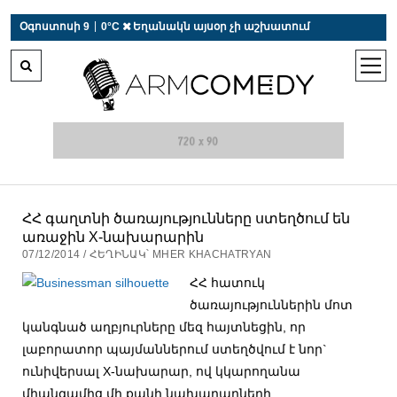
 r-auto
/
 r-auto
/
 r-au
|
Օգոստոսի 9
0°C  Եղանակն այսօր չի աշխատում
open
men
ՀՀ գաղտնի ծառայությունները ստեղծում են
առաջին X-նախարարին
07/12/2014 / ՀԵՂԻՆԱԿ՝ MHER KHACHATRYAN
ՀՀ հատուկ
ծառայություններին մոտ
կանգնած աղբյուրները մեզ հայտնեցին, որ
լաբորատոր պայմաններում ստեղծվում է նոր`
ունիվերսալ X-նախարար, ով կկարողանա
միանգամից մի քանի նախարարների