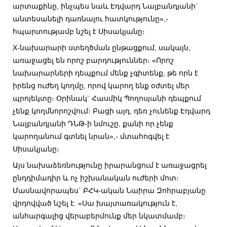
արտաքինը, ինչպես նաև Էդվարդ Նալբանդյանի`
անտեսանելի դառնալու հատկությունը»,-
հպարտությամբ նշել է Սիսակյանը։
X-նախարարի ստեղծման ընթացքում, սակայն,
առաջացել են որոշ բարդություններ։ «Որոշ
նախարարների դեպքում մենք չգիտենք, թե որն է
իրենց ուժեղ կողմը, որով կարող ենք օժտել մեր
պրոյեկտը։ Օրինակ` Հասմիկ Պողոսյանի դեպքում
չենք կողմնորոշվում։ Բացի այդ, դեռ չունենք Էդվարդ
Նալբանդյանի ԴՆԹ-ի նմուշը, քանի որ չենք
կարողանում գտնել նրան»,- մտահոգվել է
Սիսակյանը։
Այս նախաձեռնությունը իրարանցում է առաջացրել
ընդդիմադիր և ոչ իշխանական ուժերի մոտ։
Մասնավորապես` ԲՀԿ-ական Նաիրա Զոհրաբյանը
վրդովված նշել է. «Սա խայտառակություն է,
անհարգալից վերաբերմունք մեր նկատմամբ։