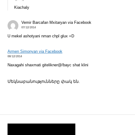
Kiachaly
Vemir Barcafan Mxitaryan via Facebook
07/12/2014
U mekel ashotyani nman chpl glux =D
Armen Simonyan via Facebook
08/12/2014
Naxagahi shaxmati gitelikner@/bayc shat klini
Մեկնաբանությունները փակ են.