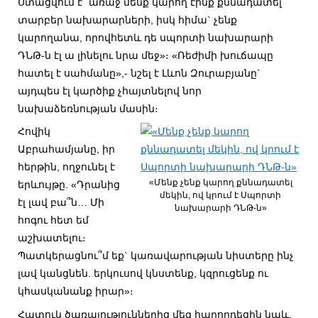
Ստացվում է` առաջ մենք կարող էինք քննադատել
տարբեր նախարարների, իսկ հիմա` չենք
կարողանա, որովհետև դե սպորտի նախարարի
ԴՆԹ-ն էլ ա լինելու նրա մեջ»։ «Ռեժիմի խուճապը
հատել է սահմանը»,- նշել է Լևոն Զուրաբյանը`
այդպես էլ կարծիք չհայտնելով նոր
նախաձեռնության մասին։
Հովիկ
Աբրահամյանը, իր
հերթին, ողջունել է
«Մենք չենք կարող քննադատել
երևույթը. «Դրանից
մեկին, ով կրում է Սպորտի
էլ լավ բա՞ն… Մի
նախարարի ԴՆԹ-ն»
հոգու հետ եմ
աշխատելու։
Պատկերացնու՞մ եք` կառավարության նիստերը ինչ
լավ կանցնեն. երկուսով կնստենք, կզրուցենք ու
կհասկանանք իրար»։
Հատուկ ծառայություններից մեզ հաղորդեցին նաև,