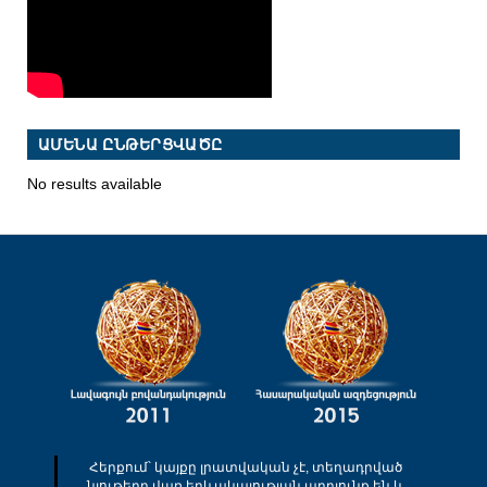
ԱՄԵՆԱ ԸՆԹԵՐՑՎԱԾԸ
No results available
Հերքում՝ կայքը լրատվական չէ, տեղադրված
նյութերը վառ երևակայության արդյունք են և