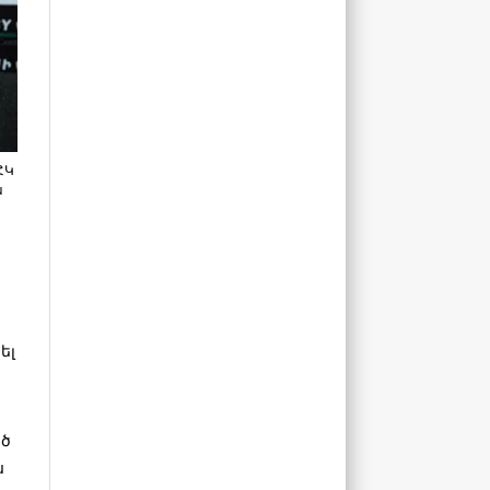
ՀԿ
ս
ել
ած
ս