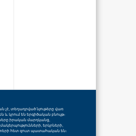
ան չէ, տեղադրված նյութերը վառ
ն և կրում են երգիծական բնույթ։
նները իրական մարդկանց,
զմակերպությունների, երկրների,
տերի հետ զուտ պատահական են։