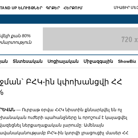
ՄԻԱՑԻՐ ՄԵԶ
TAND UP ԵԼՈՒՅԹՆԵՐ
ԳՐՔԵՐ
ՀԵՐՔՈՒՄ
շխատում
վելի քան 80%
շմարտություն
կան
Տնտեսական
Սոցիալական
Միջազգային
ShowBiz
իջման` ԲՀԿ-ին կփոխանցվի ՀՀ
%
ՐԵՎԱՆ
— Ուրբաթ օրվա ՀՀԿ նիստին քննարկվել են ոչ
շխանական ուժերի պահանջները և որոշում է կայացվել
վազեցնել ներքաղաքական լարումը: Ամենայն
ավանականությամբ ԲՀԿ-ին կտրվի լրացուցիչ մասեր ՀՀ