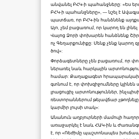
անվանել ԲՀԿ-ի պահանջները: «Ես ե
ԲՀԿ-ի պահանջները», — նշել է Ավագյ
պատճառ, որ ԲՀԿ-ին հանձնենք այդք
Այո, չեմ բացառում, որ կարող են լինել
Վայոց Ձորի փոխարեն հանձնենք Շիր
ոչ Գեղարքունիքը: Մենք չենք կարող զ
ծով»:
Փորձագետները չեն բացառում, որ փո
ներառել նաև հարկային արտոնությու
համար: Քաղաքագետ հրապարակախո
գտնում է, որ փոխզիջումները կլինեն
լրացուցիչ արտոնություններ, ինչպիս
ռեստորաններում թեյավճար չթողնել
կարմիր լույսի տակ»:
Անանուն աղբյուրների մամուլի հաղո
առաջարկել է նաև ՀԱԿ-ին և Ժառանգ
է, որ «Ռեժիմը պաշտոնապես խուճապի