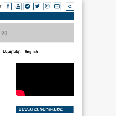
՝
Նկարներ
English
ԱՄԵՆԱ ԸՆԹԵՐՑՎԱԾԸ