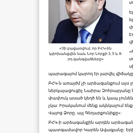
տ
Ե
ե
փ
Է
վ
«Չի բացառվում, որ ԲՀԿ-ին
«
կփոխանցվեն նաև Նոր Նորքի 3, 5 և 9-
տ
րդ զանգվածները»
ս
պարագայոմ կարող էր լարվել վիճակը ե
ԲՀԿ-ն առայժմ չի արձագանքում այս լո
ներկայացուցիչ Նաիրա Զոհրաբյանը 
փափուկ ասած կեղծ են և կապ չունեն
չկա: Իրականում մենք ակնկալում ենք
Վայոց Ձորը, այլ Գեղարքունիքը»:
ԲՀԿ-ի արձագանքին արդեն արձագան
պատգամավոր Կարեն Ավագյանը: Եր