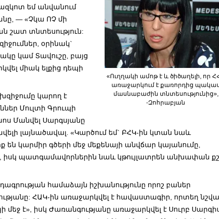
րազկոտ եմ անվանում
անը, — «Չկա ՈՉ մի
ան շատ տնտեսություն:
 զիջումներ, օրինակ`
ակը կամ Տավուշը, բայց
րկվել միակ ելքից դեպի
«Ուղղակի ամոթ է և ծիծաղելի, որ Հ
առաջարկում է քառորդից պակա
մասնաբաժին տնտեսությունից»,
խզիջումը կարող է
-Զոհրաբյան
ններ Մուլտի Գրուպի
ս Մանվել Սարգսյանը
 ավելի լայնածավալ. «Կարծում եմ` ԲՀԿ-ին կտան նաև
իք են կարմիր գծերի մեջ մեքենայի անվճար կայանումը,
ը, իսկ պատգամավորներին նաև կթույլատրեն անխափան քշ
րդագրության համաձայն իշխանությունը որոշ բաներ
ությանը: ՀԱԿ-ին առաջարկվել է հավաստագիր, որտեղ նշվ
 մեջ է», իսկ Ժառանգությանը առաջարկվել է Սուրբ Սարգի