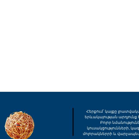
Հերքում՝ կայքը լրատվակ
երևակայության արդյունք ե
Բոլոր նմանությու
կուսակցությունների, կա
մոլորակներրի և վարչապե