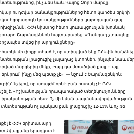
նտեսությունից, ինչպես նաև Վայոց Ձորի մարզը:
րկար ու դժվար բանակցություններից հետո կարծես երկրի
րկու հզորագույն կուսակցությունները կարողացան գալ
ոխզիջման: ՀՀԿ նիստից հետո կուսակցության խոսնակ
դուարդ Շարմազենկոն հայտարարեց. «Դանդաղ շտապելը
երջապես տվեց իր արդյունքները»:
Իհարկե մի փոքր տհաճ է, որ ստիպված ենք ԲՀԿ-ին հանձնել
նտեսության լրացուցիչ չալաղաջ կտորներ, ինչպես նաև մե
իրված մարզերից մեկը, բայց դա մտածված քայլ է. այլ
րկրում, ինչը մեզ պետք չէ», — նշում է Շարմազենկոն:
ւրին` նշելով, որ առայժմ որևէ բան հստակ չէ: ԲՀԿ
նշել է. «Իշխանության հրապարակած տեղեկությունները
 իրականության հետ: Ոչ մի նման պայմանավորվածություն
 տնտեսության ոչ պակաս քան լրացուցիչ 12-13% և ոչ թե
քել է ՀՀԿ երիտասարդ
իտԱվագյանը երազկոտ է