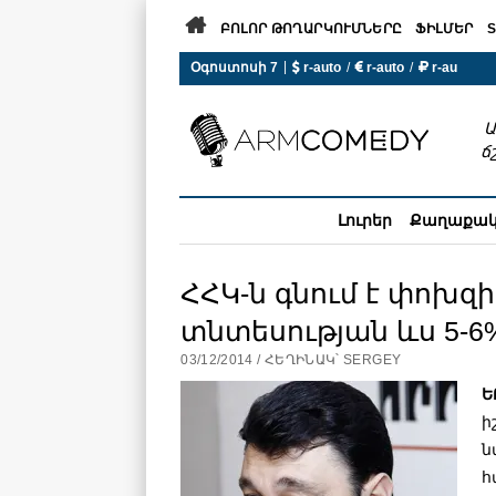

ԲՈԼՈՐ ԹՈՂԱՐԿՈՒՄՆԵՐԸ
ՖԻԼՄԵՐ
S
|
Օգոստոսի 7
 r-auto
/
 r-auto
/
 r-au
0°C  Եղանակն այսօր չի ա
Ա
ճ
Լուրեր
Քաղաքա
ՀՀԿ-ն գնում է փոխզ
տնտեսության ևս 5-6
03/12/2014 / ՀԵՂԻՆԱԿ՝ SERGEY
Ե
ի
ն
հ