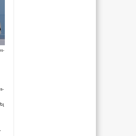
s-
s-
ել
,