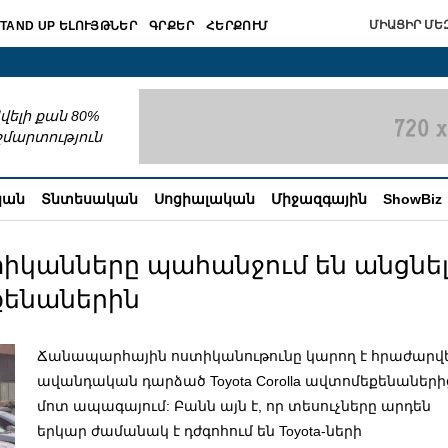
ՄԻԱՑԻՐ ՄԵԶ
TAND UP ԵԼՈՒՅԹՆԵՐ
ԳՐՔԵՐ
ՀԵՐՔՈՒՄ
շխատում
վելի քան 80%
շմարտություն
կան
Տնտեսական
Սոցիալական
Միջազգային
ShowBiz
կանները պահանջում են անցնե
եքենաներին
Ճանապարհային ոստիկանութունը կարող է հրաժարվե
ավանդական դարձած Toyota Corolla ավտոմեքենաների
մոտ ապագայում: Բանն այն է, որ տեսուչները արդեն
երկար ժամանակ է դժգոհում են Toyota-ների