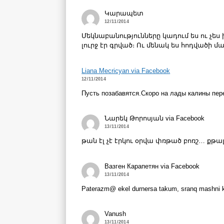
Կարապետ
12/11/2014
Մեկնաբանությունները կադում ես ու չես
լուրջ էր գրված։ Ու մենակ ես հոդվածի մա
Liana Mecricyan via Facebook
12/11/2014
Пусть позабавятся.Скоро на лады калины пер
Նարեկ Թորոսյան via Facebook
13/11/2014
թան էլ չէ էրկու օրվա փռթած բոռշ… քթա
Вазген Карапетян via Facebook
13/11/2014
Paterazm@ ekel durnersa takum, sranq mashni kr
Vanush
13/11/2014