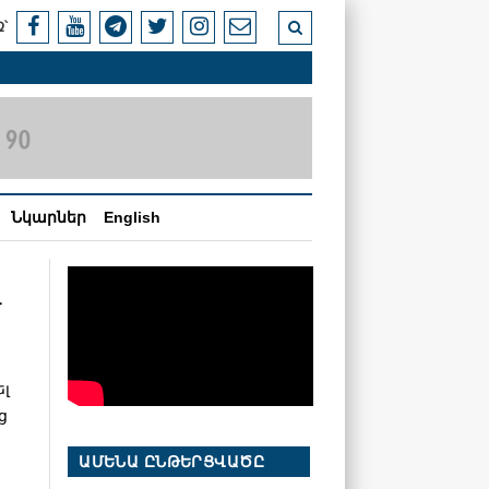
՝
Նկարներ
English
լ
լ
ց
ԱՄԵՆԱ ԸՆԹԵՐՑՎԱԾԸ