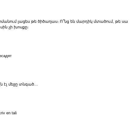
 իմանում լացես թե ծիծաղաս։ Ո՞նց են մարդիկ մտածում, թե սա
սին չի խոսքը։
есадят
լն էլ մեջը տնգած…
iv en tali