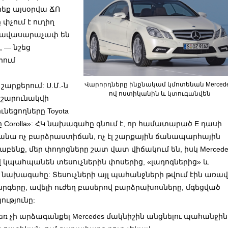
րեք այսօրվա ՃՈ
փչում է ուղիղ
ի հավասարաչափ են
, — նշեց
րում
Վարորդները ինքնակամ կմոտենան Mercede
արքերում: Ս.Մ.-ն
ով ոստիկանին և կտուգանվեն
է շարունակվի
նեցողները Toyota
-տը Corolla»: ՀԿ նախագահը գնում է, որ համատարած E դասի
դիմանա ոչ բարձրաստիճան, ոչ էլ շարքային ճանապարհային
աբենք, մեր փողոցները շատ վատ վիճակում են, իսկ Mercede
 կպահպանեն տեսուչներին փոսերից, «լադոգներից» և
Կ նախագահը: Տեսուչների այլ պահանջների թվում էին առավ
րգերը, ավելի ուժեղ բասերով բարձրախոսները, մգեցված
ւթյունը:
 չի արձագանքել Mercedes մակնիշին անցնելու պահանջին