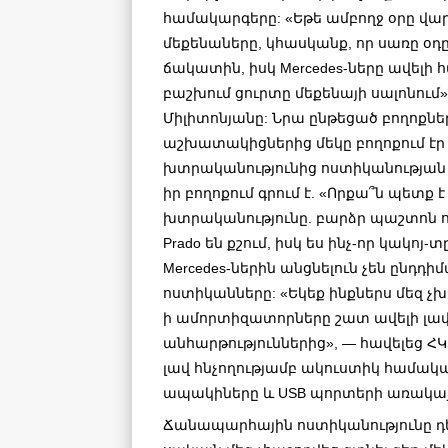
համակարգերը: «Եթե ամբողջ օրը վա
մեքենաները, կհասկանք, որ սառը օդը 
ճակատին, իսկ Mercedes-ները ավել
բաշխում ցուրտը մեքենայի սալոնում»
Միլիտոնյանը: Նրա ընթեցած բողոքնե
աշխատակիցներից մեկը բողոքում էր
խտրականությունից ոստիկանության շ
իր բողոքում գրում է. «Որքա՞ն պետք 
խտրականությունը. բարձր պաշտոն ու
Prado են քշում, իսկ ես ինչ-որ կակոյ
Mercedes-ներին անցնելուն չեն ընդ
ոստիկանները: «Եկեք ինքներս մեզ չխ
ի ամորտիզատորները շատ ավելի լավ
անհարթություններից», — հավելեց Հ
լավ հնչողությամբ ակուստիկ համակա
ապակիները և USB պորտերի առակայո
Ճանապարհային ոստիկանությունը դեռ