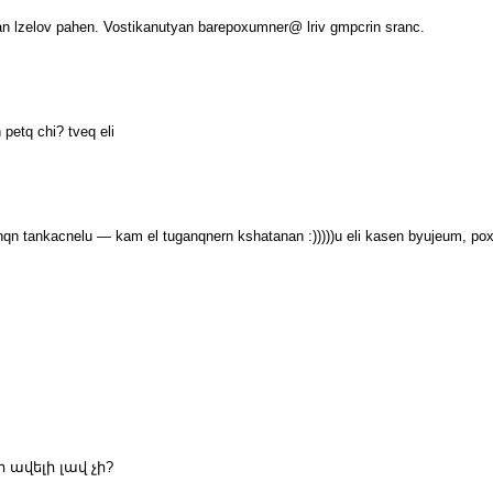
yotan lzelov pahen. Vostikanutyan barepoxumner@ lriv gmpcrin sranc.
petq chi? tveq eli
qn tankacnelu — kam el tuganqnern kshatanan :)))))u eli kasen byujeum, po
ավելի լավ չի?