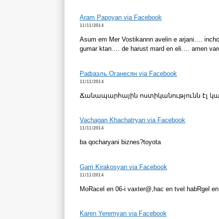
Aram Papoyan via Facebook
11/11/2014
Asum em Mer Vostikannn avelin e arjani…. incho
gumar ktan…. de harust mard en eli…. amen va
Рафаэль Оганесян via Facebook
11/11/2014
Ճանապարհային ոստիկանությունն էլ կ
Vachagan Khachatryan via Facebook
11/11/2014
ba qocharyani biznes?toyota
Garri Kirakosyan via Facebook
11/11/2014
MoRacel en 06-i vaxter@,hac en tvel habRgel en
Karen Yeremyan via Facebook