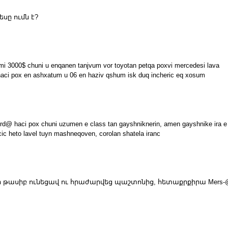
սը ումն է?
 3000$ chuni u enqanen tanjvum vor toyotan petqa poxvi mercedesi lava
ci pox en ashxatum u 06 en haziv qshum isk duq incheric eq xosum
urd@ haci pox chuni uzumen e class tan gayshniknerin, amen gayshnike ira e
rcic heto lavel tuyn mashneqoven, corolan shatela iranc
 որ թասիբ ունեցավ ու հրաժարվեց պաշտոնից, հետաքրքիրա Mers-