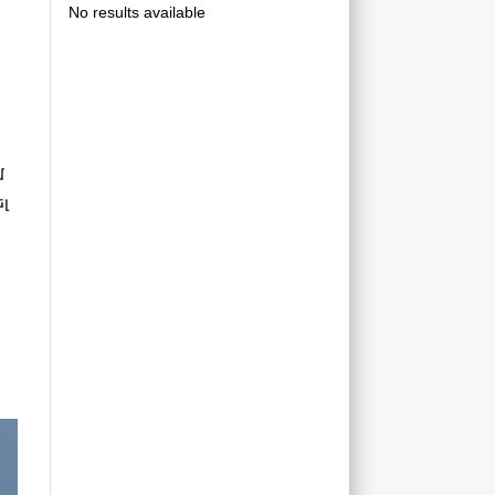
No results available
մ
լ