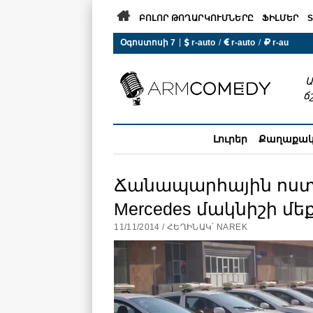

ԲՈԼՈՐ ԹՈՂԱՐԿՈՒՄՆԵՐԸ
ՖԻԼՄԵՐ
S
 r-auto
/
 r-auto
/
 r-au
|
Օգոստոսի 7
0°C  Եղանակն այսօր չի ա
Ա
ճ
Լուրեր
Քաղաքա
Ճանապարհային ոստի
Mercedes մակնիշի մ
11/11/2014 / ՀԵՂԻՆԱԿ՝ NAREK