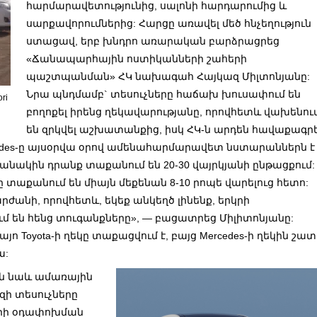
հարմարավետությունից, սալոնի հարդարումից և
սարքավորումներից: Հարցը առավել մեծ հնչեղություն
ստացավ, երբ խնդրո առարական բարձրացրեց
«Ճանապարհային ոստիկանների շահերի
պաշտպանման» ՀԿ նախագահ Հայկազ Միլտոնյանը:
Նրա պնդմամբ` տեսուչները հաճախ խուսափում են
ri
բողոքել իրենց ղեկավարությանը, որովհետև վախենու
են զրկվել աշխատանքից, իսկ ՀԿ-ն արդեն հավաքագրե
ercedes-ը այսօրվա օրով ամենահարմարավետ նստարաններն է
նակին դրանք տաքանում են 20-30 վայրկյանի ընթացքում:
տաքանում են միայն մեքենան 8-10 րոպե վարելուց հետո:
արժանի, որովհետև, եկեք անկեղծ լինենք, երկրի
մ են հենց տուգանքները», — բացատրեց Միլիտոնյանը:
 այո Toyota-ի ղեկը տաքացվում է, բայց Mercedes-ի ղեկին շատ
ա:
են նաև ամառային
զի տեսուչները
երի օդափոխման