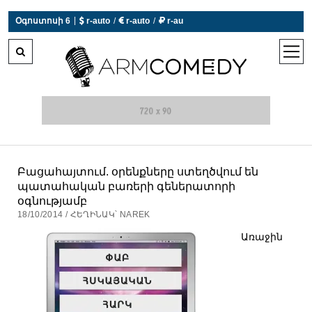
|
Օգոստոսի 6
 r-auto
/
 r-auto
/
 r-au
0°C  Եղանակն այսօր չի աշխատում
open
men
Բացահայտում. օրենքները ստեղծվում են
պատահական բառերի գեներատորի
օգնությամբ
18/10/2014 / ՀԵՂԻՆԱԿ՝ NAREK
Առաջին