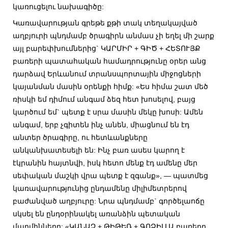
կառուցելու նախագիծը:
Կառավարության գրեթե քթի տակ տեղակայված
աղբյուրի պնդմամբ ծրագիրն անմաս չի եղել մի շարք
այլ բարեփխումներից` ԿԱՐՄԻՐ + ԳԻԾ + ՀԵՏՈՒՅՔ
բառերի պատահական համադրությունը օրեր անց
դարձավ Երևանում տրանսպորտային միջոցների
կայանման մասին օրենքի հիմք: «Ես հիմա շատ մեծ
ռիսկի եմ դիմում անգամ ձեզ հետ խոսելով, բայց
կարծում եմ` պետք է սրա մասին մեկը խոսի: Ամեն
անգամ, երբ չգիտեն ինչ անեն, միացնում են էդ
անտեր ծրագիրը, ու հետևանքները
անկանխատեսելի են: Ինչ բառ ասես կարող է
էկրանին հայտնվի, իսկ հետո մենք էդ ամենը մեր
սեփական մաշկի վրա պետք է զգանք», — պատմեց
կառավարությունից ընդամենը միլիմետրերով
բաժանված աղբյուրը: Նրա պնդմամբ` գործելաոճը
սկսել են ընդօրինակել առանձին պետական
մարմինները: «ԿԱՆԱՉ + ԹԻԹԵՌ + ԳՈՁԻԼԼԱ բառերը