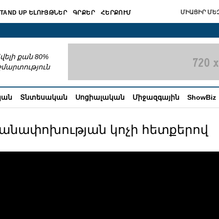
ՄԻԱՑԻՐ ՄԵԶ
TAND UP ԵԼՈՒՅԹՆԵՐ
ԳՐՔԵՐ
ՀԵՐՔՈՒՄ
շխատում
վելի քան 80%
շմարտություն
կան
Տնտեսական
Սոցիալական
Միջազգային
ShowBiz
խանափոխության կոչի հետքերով