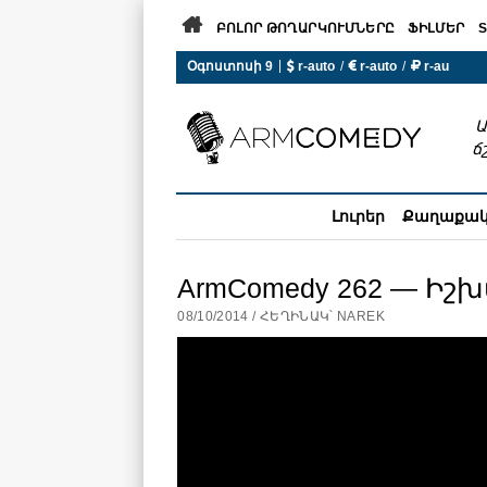

ԲՈԼՈՐ ԹՈՂԱՐԿՈՒՄՆԵՐԸ
ՖԻԼՄԵՐ
S
 r-auto
/
 r-auto
/
 r-au
|
Օգոստոսի 9
0°C  Եղանակն այսօր չի ա
Ա
ճ
Լուրեր
Քաղաքա
ArmComedy 262 — Իշ
08/10/2014 / ՀԵՂԻՆԱԿ՝ NAREK