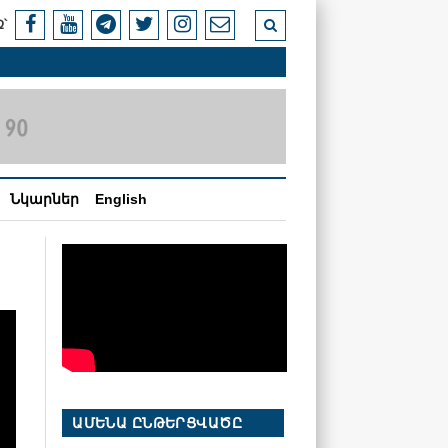
՝
Նկարներ
English
ԱՄԵՆԱ ԸՆԹԵՐՑՎԱԾԸ