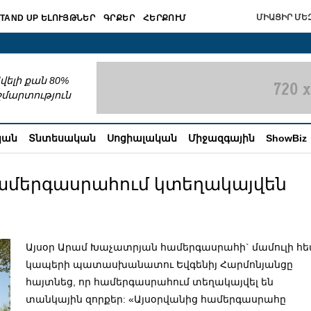
ՄԻԱՑԻՐ ՄԵԶ
TAND UP ԵԼՈՒՅԹՆԵՐ
ԳՐՔԵՐ
ՀԵՐՔՈՒՄ
շխատում
վելի քան 80%
շմարտություն
կան
Տնտեսական
Սոցիալական
Միջազգային
ShowBiz
ամերգասրահում կտեղակայվեն
Այսօր Արամ Խաչատրյան համերգասրահի` մամուլի հ
կապերի պատասխանատու Եվգենիյ Հարմոնյանցը
հայտնեց, որ համերգասրահում տեղակայվել են
տանկային զորքեր: «Այսօրվանից համերգասրահը