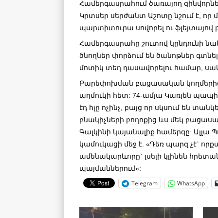
Համերգասրահում ծառայող զինվորնե
Կրտսեր սերժանտ Աշոտը նշում է, որ 
պարտիտուրա սովորել ու ֆլեյտայով 
Համերգասրահը շուտով կընդունի նաև
ծնողներ փորձում են ծանոթներ գտնել
մոտիկ տեղ դասավորելու համար, սակա
Բարեփոխման բացասական կողմերից 
աղմուկի հետ: 74-ամյա Կառլեն պապին 
էդ հլը ոչինչ, բայց որ սկսում են տանկ
բնակիչների բողոքից ևս մեկ բացաս
Գալկինի կայանալիք համերգը: Ալլա Պ
կամուկացի մեջ է. «Դեռ պարզ չէ` ո
ամենակարևորը` լսելի կլինեն հրետան
պայմաններում»:
Telegram
WhatsApp