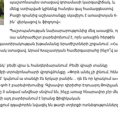
պաշտոնապես ստացավ զորամասի կարգավիճակ, և
մենք ստիպված կլինենք հանդես գալ համազգեստով:
Բացի դրանից աշխատանքը սկսվելու է առավոտյան 6-
ին` վերկացով և ֆիզոյով»:
Պաշտպանության նախարարությունից մեզ ասացին, ո
սա անհրաժեշտ բարեփոխում է, որն առաջին հերթին
աստիրակության խթանմանը երաժիշտների շրջանում. «Հ
իճակ ստացավ, Արամ Խաչատրյան համերգասրահը ինչո՞վ ա
կ` բեմի վրա և հանդերձարանում: Բեմի վրայի տանկը
 տրոմբոնահարի վրդովմունքը. «Փորձ անել չի լինում, հեն
մ` կպնում ա տանկի էն երկար բանին… դե էն որ կրակում ա»
գոհ է բարեփոխումից: Գլխավոր դիրիժոր Էդուարդ Թոփչյա
րը 3 անգամ անվճար սնվում են, ինչը առաջ հնարավոր չէր մե
 այդ բարձրանում է նրանց ֆիզիկական
քում զգալիորեն նվազել են թաղի տղերքի ոտնձգություններ