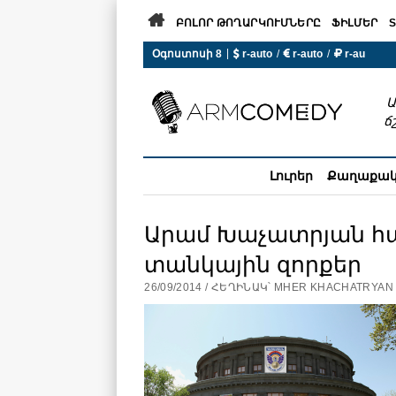

ԲՈԼՈՐ ԹՈՂԱՐԿՈՒՄՆԵՐԸ
ՖԻԼՄԵՐ
S
 r-auto
/
 r-auto
/
 r-au
|
Օգոստոսի 8
0°C  Եղանակն այսօր չի ա
Ա
ճ
Լուրեր
Քաղաքա
Արամ Խաչատրյան հ
տանկային զորքեր
26/09/2014 / ՀԵՂԻՆԱԿ՝ MHER KHACHATRYAN