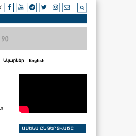
՝
Նկարներ
English
ետ
ԱՄԵՆԱ ԸՆԹԵՐՑՎԱԾԸ