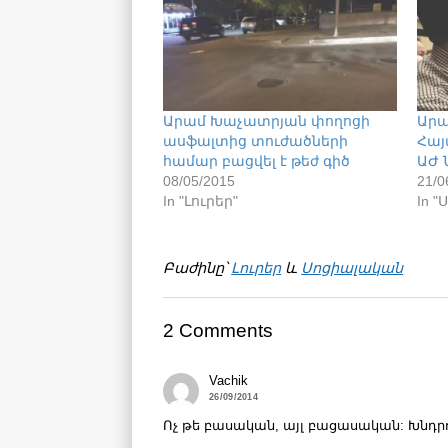
Արամ Խաչատրյան փողոցի
Արա
ասֆալտից տուժածների
Հայ
համար բացվել է թեժ գիծ
ԱԺ 
08/05/2015
21/0
In "Լուրեր"
In 
Բաժինը՝
Լուրեր
և
Սոցիալական
2 Comments
Vachik
26/09/2014
Ոչ թե բասական, այլ բացասական: Խնդրու