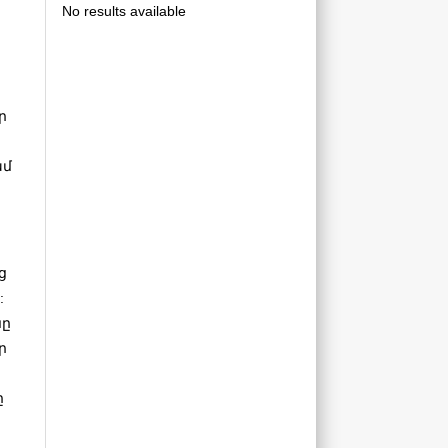
No results available
ր
ամ
ց
:
նը
ր
ը