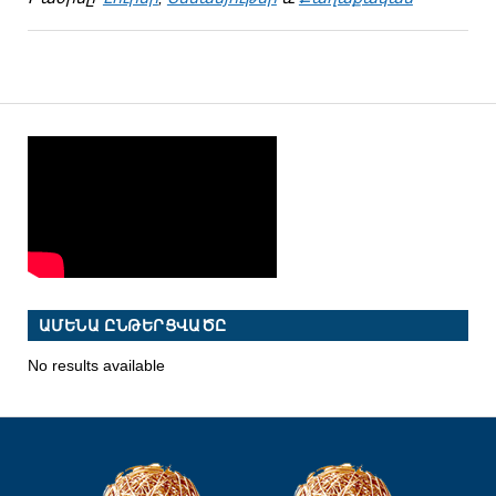
ԱՄԵՆԱ ԸՆԹԵՐՑՎԱԾԸ
No results available