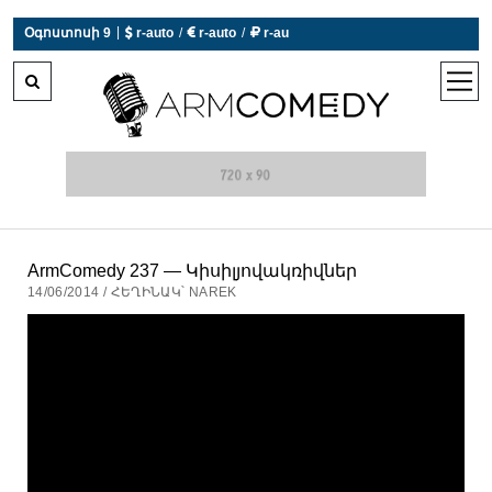
|
Օգոստոսի 9
 r-auto
/
 r-auto
/
 r-au
0°C  Եղանակն այսօր չի աշխատում
open
men
ArmComedy 237 — Կիսիլյովակռիվներ
14/06/2014 / ՀԵՂԻՆԱԿ՝ NAREK