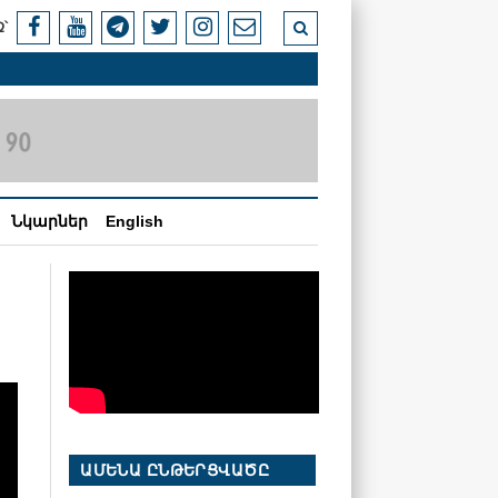
՝
Նկարներ
English
ԱՄԵՆԱ ԸՆԹԵՐՑՎԱԾԸ