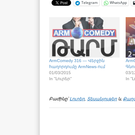
Telegram
WhatsApp
ArmComedy 316 — Վերջին
Arm
հաղորդումը ArmNews-ում
Գնո
01/03/2015
03/1
In "Լուրեր"
In "
Բաժինը՝
Լուրեր
,
Տեսանյութեր
և
Քաղ