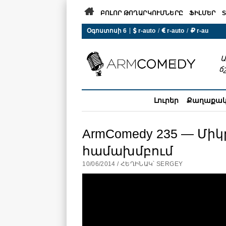

ԲՈԼՈՐ ԹՈՂԱՐԿՈՒՄՆԵՐԸ
ՖԻԼՄԵՐ
S
 r-auto
/
 r-auto
/
 r-au
|
Օգոստոսի 6
0°C  Եղանակն այսօր չի ա
Ա
ճ
Լուրեր
Քաղաքա
ArmComedy 235 — Մի
համախմբում
10/06/2014 / ՀԵՂԻՆԱԿ՝ SERGEY