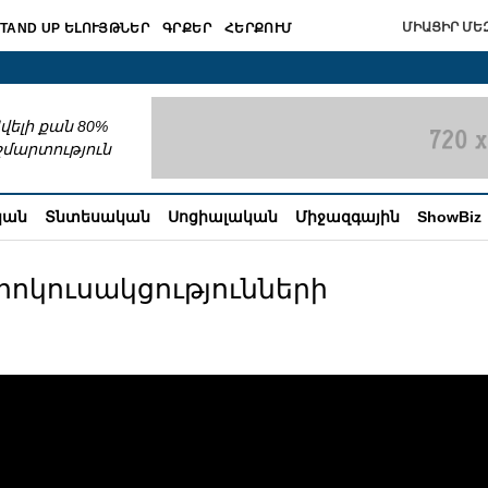
ՄԻԱՑԻՐ ՄԵԶ
TAND UP ԵԼՈՒՅԹՆԵՐ
ԳՐՔԵՐ
ՀԵՐՔՈՒՄ
շխատում
վելի քան 80%
շմարտություն
կան
Տնտեսական
Սոցիալական
Միջազգային
ShowBiz
կրոկուսակցությունների