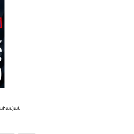
րահամյան