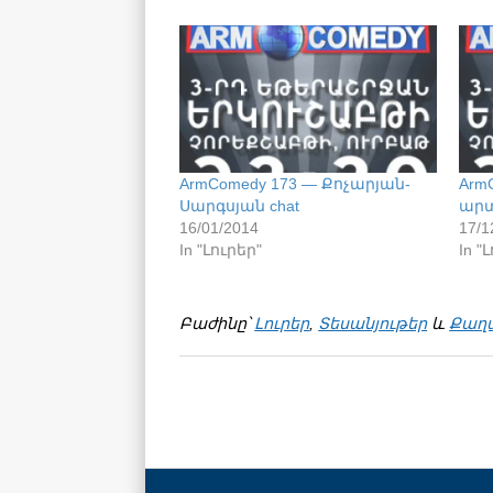
ArmComedy 173 — Քոչարյան-
Arm
Սարգսյան chat
արտ
16/01/2014
17/1
In "Լուրեր"
In "
Բաժինը՝
Լուրեր
,
Տեսանյութեր
և
Քաղ