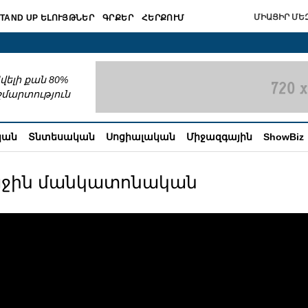
ՄԻԱՑԻՐ ՄԵԶ
TAND UP ԵԼՈՒՅԹՆԵՐ
ԳՐՔԵՐ
ՀԵՐՔՈՒՄ
շխատում
վելի քան 80%
շմարտություն
կան
Տնտեսական
Սոցիալական
Միջազգային
ShowBiz
ռաջին մանկատոնական