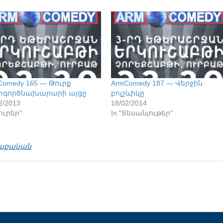
Comedy 165 — Թուրք
ArmComedy 187 — Վերջին
գործնախարարի այցը
բոլշևիկը
2/2013
18/02/2014
Լուրեր"
In "Տեսանյութեր"
աքական