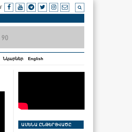
՝
Նկարներ
English
ԱՄԵՆԱ ԸՆԹԵՐՑՎԱԾԸ