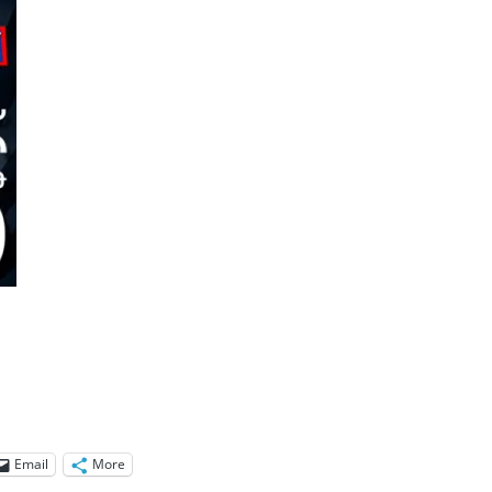
Email
More