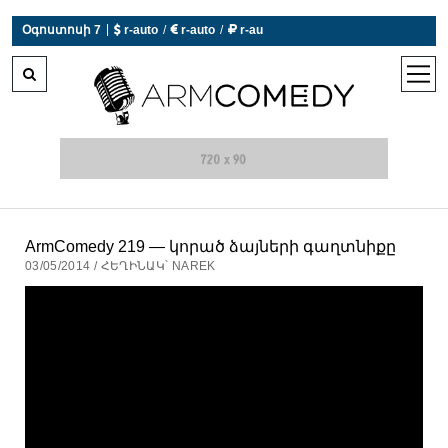
|
Օգոստոսի 7
 r-auto
/
 r-auto
/
 r-au
0°C  Եղանակն այսօր չի աշխատում
open
men
ArmComedy 219 — կորած ձայների գաղտնիքը
03/05/2014 / ՀԵՂԻՆԱԿ՝ NAREK