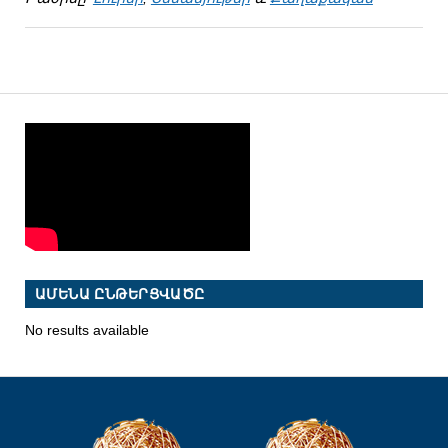
ԱՄԵՆԱ ԸՆԹԵՐՑՎԱԾԸ
No results available