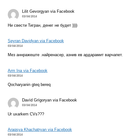
Lilit Gevorgyan via Facebook
03/04/2014
Ни свести Тигран, денег не будет ))))
Seyran Davidyan via Facebook
03/04/2014
Мез аннражеште .найренасер, азнив ев ардарамит варчапет.
Arm Ina via Facebook
03/04/2014
Qocharyanin gteq bereq
Davïd Grïgoryan via Facebook
03/04/2014
Ur uxarkem CVs???
Araqsya Khachatryan via Facebook
03/04/2014