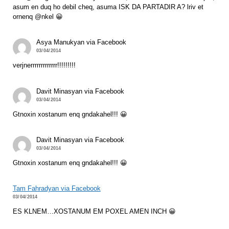
asum en duq ho debil cheq, asuma ISK DA PARTADIR A? lriv et
ornenq @nkel 😀
Asya Manukyan via Facebook
03/04/2014
verjnerrrrrrrrrrrrr!!!!!!!!!
Davit Minasyan via Facebook
03/04/2014
Gtnoxin xostanum enq gndakahel!!! 😀
Davit Minasyan via Facebook
03/04/2014
Gtnoxin xostanum enq gndakahel!!! 😀
Tam Fahradyan via Facebook
03/04/2014
ES KLNEM…XOSTANUM EM POXEL AMEN INCH 😀