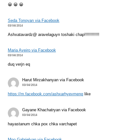
😀 😀 😀
Seda Tonoyan via Facebook
03/04/2014
Ashxatavardz@ aravelaguyn toshaki chap!!!!!!!!!!!!
Maria Aveiro via Facebook
03/04/2014
duq verjn eq
Harut Mirzakhanyan via Facebook
03/04/2014
https://m.facebook.com/ashxarhyevmenq
like
Gayane Khachatryan via Facebook
03/04/2014
hayastanum chka pox chka varchapet
Mno Gabrielyan via Facebook