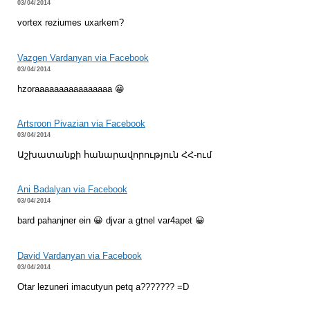
03/04/2014
vortex reziumes uxarkem?
Vazgen Vardanyan via Facebook
03/04/2014
hzoraaaaaaaaaaaaaaaa 😀
Artsroon Pivazian via Facebook
03/04/2014
Աշխատանքի հանարավորություն ՀՀ-ում
Ani Badalyan via Facebook
03/04/2014
bard pahanjner ein 😀 djvar a gtnel var4apet 😀
David Vardanyan via Facebook
03/04/2014
Otar lezuneri imacutyun petq a??????? =D