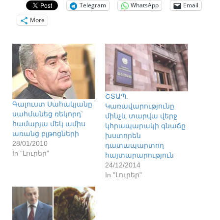
Telegram
WhatsApp
Email
More
ՇՏԱՊ.
Գալուստ Սահակյանը
Կառավարությունը
սահմանեց ռեկորդ`
մինչև տարվա վերջ
համարյա մեկ ամիս
կհրապարակի գնաճը
առանց բլթոցների
խստորեն
28/01/2010
դատապարտող
In "Լուրեր"
հայտարարություն
24/12/2014
In "Լուրեր"