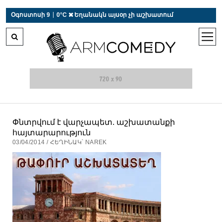
 r-auto
/
 r-auto
/
 r-au
|
Օգոստոսի 9
0°C  Եղանակն այսօր չի աշխատում
open
men
Փնտրվում է վարչապետ. աշխատանքի
հայտարարություն
03/04/2014 / ՀԵՂԻՆԱԿ՝ NAREK