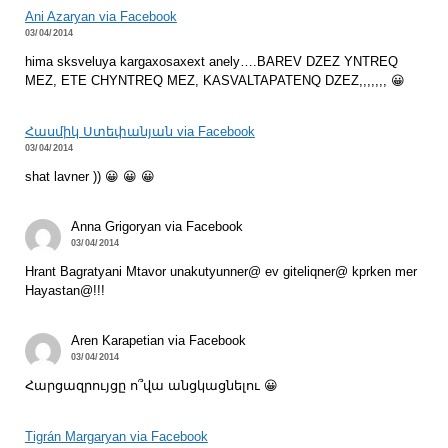
Ani Azaryan via Facebook
03/04/2014
hima sksveluya kargaxosaxext anely….BAREV DZEZ YNTREQ
MEZ, ETE CHYNTREQ MEZ, KASVALTAPATENQ DZEZ,,,,,,, 😀
Հասմիկ Ստեփանյան via Facebook
03/04/2014
shat lavner )) 😀 😀 😀
Anna Grigoryan via Facebook
03/04/2014
Hrant Bagratyani Mtavor unakutyunner@ ev giteliqner@ kprken mer
Hayastan@!!!
Aren Karapetian via Facebook
03/04/2014
Հարցազրույցը ո՞վա անցկացնելու 😀
Tigrán Margaryan via Facebook