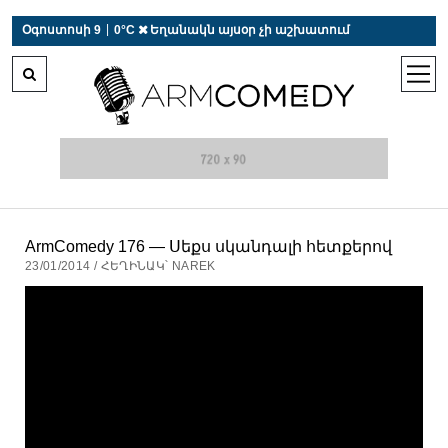
 r-auto
/
 r-auto
/
 r-au
|
Օգոստոսի 9
0°C  Եղանակն այսօր չի աշխատում
open
men
ArmComedy 176 — Սեքս սկանդալի հետքերով
23/01/2014 / ՀԵՂԻՆԱԿ՝ NAREK