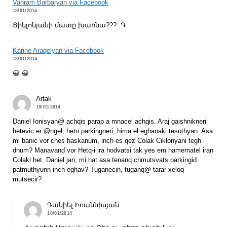
Vahram Barbaryan via Facebook
18/01/2014
Ցիկլոնյանի մատը խառնա??? :Դ
Karine Araqelyan via Facebook
18/01/2014
😀 😀
Artak
18/01/2014
Daniel Ionisyan@ achqis parap a mnacel achqis. Araj gaishnikneri
hetevic er @ngel, heto parkingneri, hima el eghanaki tesuthyan. Asa
mi banic vor ches haskanum, inch es qez Colak Ciklonyani tegh
dnum? Manavand vor Hetq-i ira hodvatsi tak yes em hamematel iran
Colaki het. Daniel jan, mi hat asa tenanq chmutsvats parkingid
patmuthyunn inch eghav? Tuganecin, tuganq@ tarar xeloq
mutsecir?
Դանիել Իոաննիսյան
18/01/2014