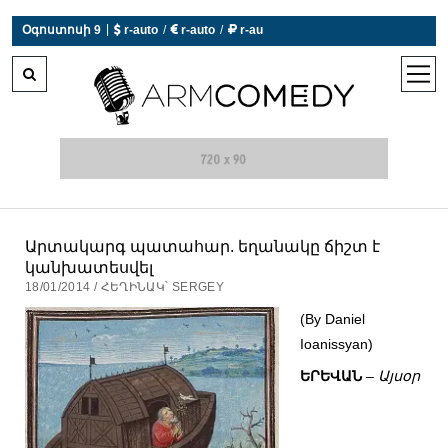
 r-auto
/
 r-auto
/
 r-au
|
Օգոստոսի 9
0°C  Եղանակն այսօր չի աշխատում
open
men
Արտակարգ պատահար. եղանակը ճիշտ է
կանխատեսվել
18/01/2014 / ՀԵՂԻՆԱԿ՝ SERGEY
(By Daniel
Ioanissyan)
ԵՐԵՎԱՆ
–
Այսօր