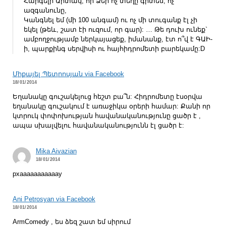
Հարգելի Արտակ, որ Ձեր ոչ տեղը գիտեմ, ոչ
ազգանունը,
Կանգնել եմ (մի 100 անգամ) ու ոչ մի տուգանք էլ չի
եկել (թեև, շատ էի ուզում, որ գար): … Թե դուխ ունեք`
ամբողջությամբ ներկայացեք, իմանանք, էտ ո՞վ է ԳԱԻ-
ի, պարքինգ սերվիսի ու հայհիդրոմետի բարեկամը:D
Միքայել Պետրոսյան via Facebook
18/01/2014
Եղանակը գուշակելուց հեշտ բա՞ն: Հիդրոմետը էսօրվա
եղանակը գուշակում է առաջիկա օրերի համար: Քանի որ
կտրուկ փոփոխության հավանականությունը ցածր է ,
ապա սխալվելու հավանականությունն էլ ցածր է:
Mika Aivazian
18/01/2014
pxaaaaaaaaaaay
Ani Petrosyan via Facebook
18/01/2014
ArmComedy , ես ձեզ շատ եմ սիրում