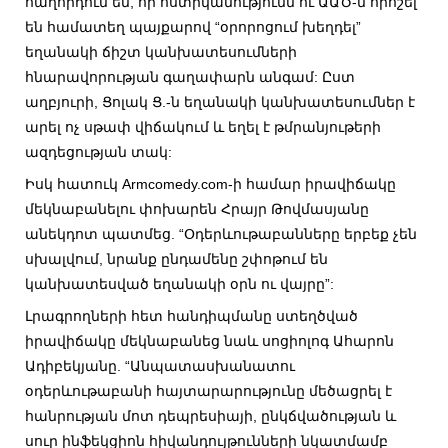
հաղորդում են, որ ոստիկանությունն ու ԱԱԾ-ն որոշել
են համատեղ պայքարով “օրորոցում խեղդել”
եղանակի ճիշտ կանխատեսումների
հնարավորության գաղափարն անգամ: Ըստ
աղբյուրի, Ցոլակ Ց.-ն եղանակի կանխատեսումներ է
արել ոչ սթափ վիճակում և եղել է թմրանյութերի
ազդեցության տակ:
Իսկ հատուկ Armcomedy.com-ի համար իրավիճակը
մեկնաբանելու փոխարեն Հրայր Թովմասյանը
անեկդոտ պատմեց. “Օդերևութաբանները երբեք չեն
սխալվում, նրանք ընդամենը շփոթում են
կանխատեսված եղանակի օրն ու վայրը”:
Լրագրողների հետ հանդիպմանը ստեղծված
իրավիճակը մեկնաբանեց նաև սոցիոլոգ Ահարոն
Ադիբեկյանը. “Անպատասխանատու
օդերևութաբանի հայտարարությունը մեծացրել է
հանրության մոտ դեպրեսիայի, ընկճվածության և
սուր ինֆեկցիոն հիվանդույթունների նկատմամբ