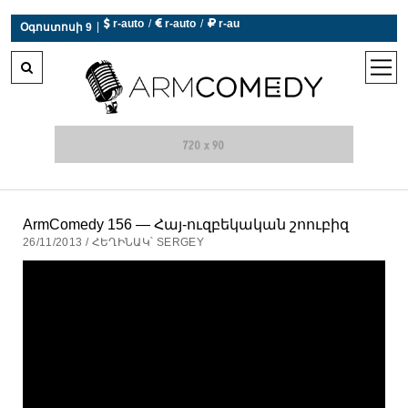
 r-auto
/
 r-auto
/
 r-au
|
Օգոստոսի 9
0°C  Եղանակն այսօր չի աշխատում
open
men
ArmComedy 156 — Հայ-ուզբեկական շոուբիզ
26/11/2013 / ՀԵՂԻՆԱԿ՝ SERGEY