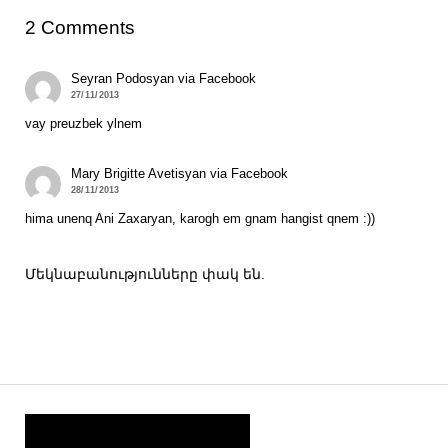
2 Comments
Seyran Podosyan via Facebook
27/11/2013
vay preuzbek ylnem
Mary Brigitte Avetisyan via Facebook
28/11/2013
hima unenq Ani Zaxaryan, karogh em gnam hangist qnem :))
Մեկնաբանությունները փակ են.