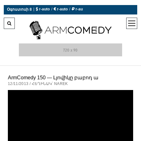
 r-auto
/
 r-auto
/
 r-au
|
Օգոստոսի 8
0°C  Եղանակն այսօր չի աշխատում
open
men
ArmComedy 150 — Լյովիկը բաբոդ ա
12/11/2013 / ՀԵՂԻՆԱԿ՝ NAREK