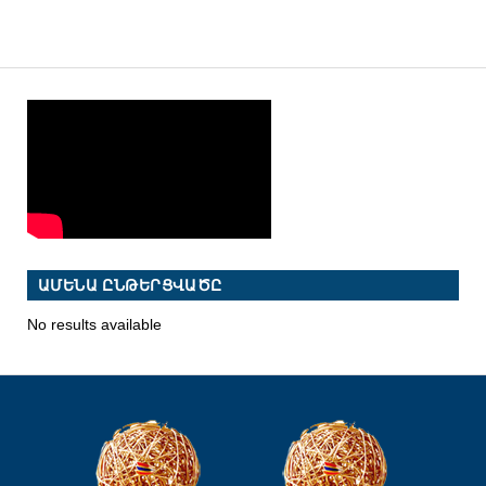
ԱՄԵՆԱ ԸՆԹԵՐՑՎԱԾԸ
No results available