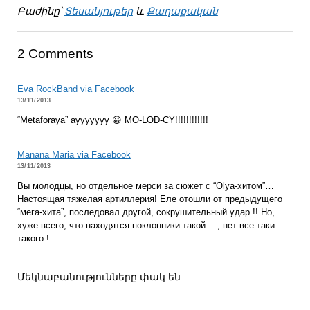
Բաժինը՝
Տեսանյութեր
և
Քաղաքական
2 Comments
Eva RockBand via Facebook
13/11/2013
“Metaforaya” ayyyyyyy 😀 MO-LOD-CY!!!!!!!!!!!!
Manana Maria via Facebook
13/11/2013
Вы молодцы, но отдельное мерси за сюжет с “Olya-хитом”…
Настоящая тяжелая артиллерия! Еле отошли от предыдущего
“мега-хита”, последовал другой, сокрушительный удар !! Но,
хуже всего, что находятся поклонники такой …, нет все таки
такого !
Մեկնաբանությունները փակ են.