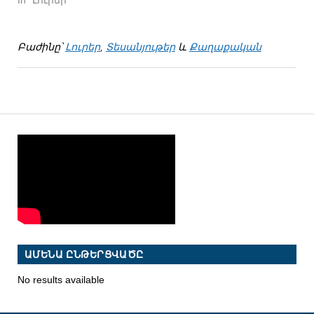
In "Լուրեր"
Բաժինը՝
Լուրեր
,
Տեսանյութեր
և
Քաղաքական
ԱՄԵՆԱ ԸՆԹԵՐՑՎԱԾԸ
No results available