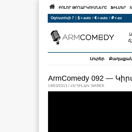

ԲՈԼՈՐ ԹՈՂԱՐԿՈՒՄՆԵՐԸ
ՖԻԼՄԵՐ
S
 r-auto
/
 r-auto
/
 r-au
|
Օգոստոսի 7
0°C  Եղանակն այսօր չի ա
Ա
ճ
Լուրեր
Քաղաքա
ArmComedy 092 — Կիր
18/03/2013 / ՀԵՂԻՆԱԿ՝ NAREK