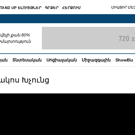
ՄԻԱՑԻՐ ՄԵԶ
TAND UP ԵԼՈՒՅԹՆԵՐ
ԳՐՔԵՐ
ՀԵՐՔՈՒՄ
շխատում
վելի քան 80%
շմարտություն
կան
Տնտեսական
Սոցիալական
Միջազգային
ShowBiz
ակոս Խչունց