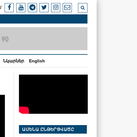
՝
Նկարներ
English
ԱՄԵՆԱ ԸՆԹԵՐՑՎԱԾԸ