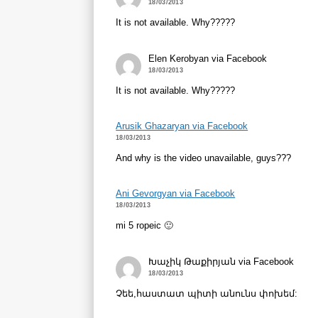
18/03/2013
It is not available. Why?????
Elen Kerobyan via Facebook
18/03/2013
It is not available. Why?????
Arusik Ghazaryan via Facebook
18/03/2013
And why is the video unavailable, guys???
Ani Gevorgyan via Facebook
18/03/2013
mi 5 ropeic 🙂
Խաչիկ Թաքիրյան via Facebook
18/03/2013
Չեե,հաստատ պիտի անունս փոխեմ: