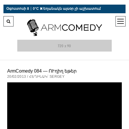
 r-auto
/
 r-auto
/
 r-au
|
Օգոստոսի 8
0°C  Եղանակն այսօր չի աշխատում
open
men
ArmComedy 084 — ՈՒղիղ եթեր
20/02/2013 / ՀԵՂԻՆԱԿ՝ SERGEY