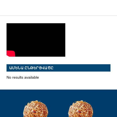
ԱՄԵՆԱ ԸՆԹԵՐՑՎԱԾԸ
No results available