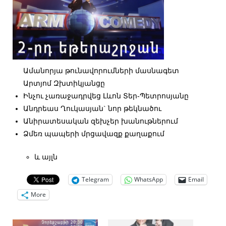
Ամանորյա թունավորումների մասնագետ
Արտյոմ Զխտիկյանցը
Ինչու չառաջադրվեց Լևոն Տեր-Պետրոսյանը
Անդրեաս Ղուկասյան` նոր թեկնածու
Անիրատեսական զեխչեր խանութներում
Ձմեռ պապերի մրցավազք քաղաքում
և այլն
Telegram
WhatsApp
Email
More