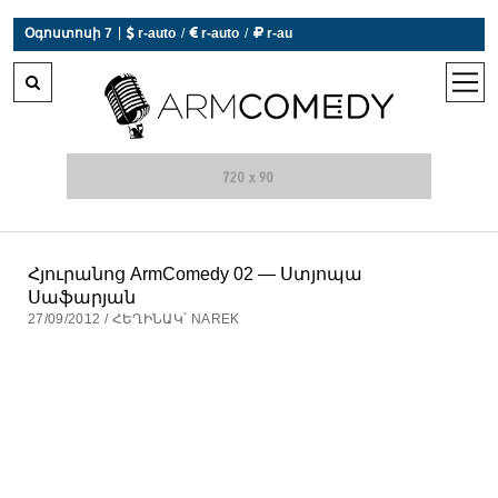
|
 r-auto
/
 r-auto
/
 r-au
Օգոստոսի 7
0°C  Եղանակն այսօր չի աշխատում
open
men
Հյուրանոց ArmComedy 02 — Ստյոպա
Սաֆարյան
27/09/2012 / ՀԵՂԻՆԱԿ՝ NAREK