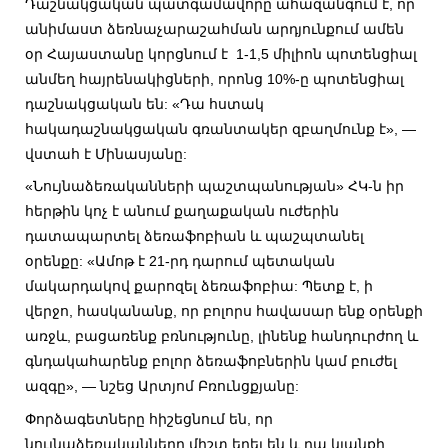
Դաշնակցական պատգամավորը ահազանգում է, որ
անիմաստ ձեռնաչարաշահման արդյունքում ամեն
օր Հայաստանը կորցնում է 1-1,5 միլիոն պոտենցիալ
անմեղ հայրենակիցների, որոնց 10%-ը պոտենցիալ
դաշնակցական են: «Դա հստակ
հակադաշնակցական գռանտակեր զբաղմունք է», —
վստահ է Մինասյանը:
«Նույնաձեռականների պաշտպանության» ՀԿ-ն իր
հերթին կոչ է անում քաղաքական ուժերին
դատապարտել ձեռաֆոբիան և պաշպտանել
օրենքը: «Ամոթ է 21-րդ դարում պետական
մակարդակով քարոզել ձեռաֆոբիա: Պետք է, ի
վերջո, հասկանանք, որ բոլորս հավասար ենք օրենքի
առջև, բացառենք բռնությունը, լինենք հանդուրժող և
գնդակահարենք բոլոր ձեռաֆոբներին կամ բուժել
ազգը», — նշեց Արտյոմ Բռունցքյանը:
Փորձագետները հիշեցնում են, որ
նույնաձեռականները միշտ եղել են և դա կյանքի