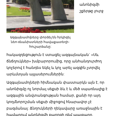
անոնիզմի
շքերթը լուրջ
Ազգայնամոլները փորձել են հրկիզել
նեո-օնանիստների հավաքատեղի-
հուշարձանը:
հակազդեցություն է ստացել ազգայնական` «Սև
ճնճղուկներ» խմբարորումից, որը անհանդուրժող
կոչերով է հանդես եկել և կոչ արել ազգին չտրվել
արևմտյան այլասերումներին:
Ազգայնամոլների հիմնական փաստարկն այն է, որ
անոնիզմը ոչ նորմալ սեքսի ձև է և մեծ սպառնալիք է
ազգային անվտանգության համար, քանի որ այդ
կողմնորոշման սեքսի միջոցով հնարավոր չէ
բազմանալ: Ճնղուկների ղեկավարը առաջնային է
համարում անոնիզմի քարոզի դեմ պայքարը.