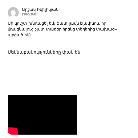
Արշակ Իկիլիկյան
25/05/2012
Մի կուշտ խնդացել եմ։ Շատ լավն է(ափսոս, որ
վռազնալուց շատ տառեր իրենց տեղերից փախած–
պրծած են)։
Մեկնաբանությունները փակ են.