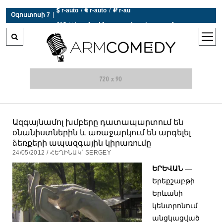
 r-auto
/
 r-auto
/
 r-au
|
Օգոստոսի 7
0°C  Եղանակն այսօր չի աշխատում
open
men
Ազգայնամոլ խմբերը դատապարտում են
օնանիստներին և առաջարկում են արգելել
ձեռքերի ապազգային կիրառումը
24/05/2012 / ՀԵՂԻՆԱԿ՝ SERGEY
ԵՐԵՎԱՆ
—
Երեքշաբթի
Երևանի
կենտրոնում
անցկացված