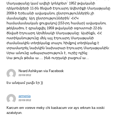
Մադաթյանը կամ ավելի կոնկրետ` 1952 թվականի
դեկտեմբերի 11-ին ծնված Էդուարդ Ավետիքի Մադաթյանը
2009-ի Երեւանի ավագանու ընտրություններին չի
մասնակցել: Այդ ընտրություններին` ՀՀԿ
համամասնական ցուցակով (153-րդ համար) ավագանու
թեկնածու է գրանցվել 1959 թվականի օգոստոսի 22-ին
ծնված Էդուարդ Արմենակի Մադաթյանը: Այսինքն, ՀՀ
ոստիկանությունը մեկ այլ Էդուարդ Մադաթյանի
ժամանակին տեղեկանք տալու հիմքով տեղեկանք է
տրամադրել նախկին նախարար Էդուարդ Մադաթյանին:
Սրա անունը աճպարարություն է, ուրիշ ոչինչ:
Սա թույն թեմա ա…. ինձ ուղղակի բացում ա…
Nvard Ashikyan via Facebook
22/03/2012
Էս անգամ լավն էր ))
armenia
22/03/2012
Karcum em voreve meky chi kaskacum vor ays erkrum ka xoski
azatutyun.