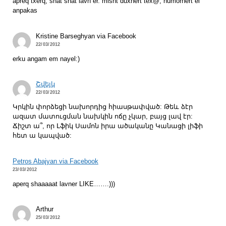
apreq txerq, shat shat lavn er. misht duxnert tex@, humornert el
anpakas
Kristine Barseghyan via Facebook
22/03/2012
erku angam em nayel:)
Շվեյկ
22/03/2012
Կրկին փորձեցի նախորդից հիասթափված: Թեև ձէր
ազատ մատուցման նախկին ոճը չկար, բայց լավ էր:
Ճիշտ ա՞, որ Լֆիկ Սամոն իրա ածականը Կանացի լիֆի
հետ ա կապված:
Petros Abajyan via Facebook
23/03/2012
aperq shaaaaat lavner LIKE…….)))
Arthur
25/03/2012