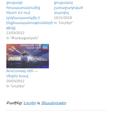
ցուցակի
ցուցակով
հրապարակումից
չառաջադրված
հետո ՀՀ-ում
մարդիկ
կրկնապատկվել է
15/11/2018
ինքնասպանությունների
In "Լուրեր"
թիվը
21/03/2012
In "Քաղաքական"
ArmComedy 005 —
Միջին խավ
26/03/2012
In "Լուրեր"
Բաժինը՝
Լուրեր
և
Տեսանյութեր