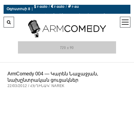
 r-auto
/
 r-auto
/
 r-au
|
Օգոստոսի 8
0°C  Եղանակն այսօր չի աշխատում
open
men
ArmComedy 004 — Կարեն Նալչաջյան,
նախընտրական ցուցակներ
22/03/2012 / ՀԵՂԻՆԱԿ՝ NAREK