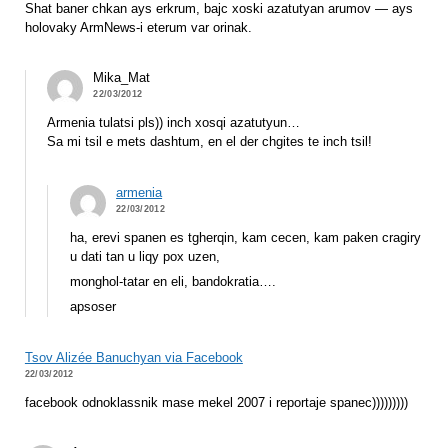
Shat baner chkan ays erkrum, bajc xoski azatutyan arumov — ays
holovaky ArmNews-i eterum var orinak.
Mika_Mat
22/03/2012
Armenia tulatsi pls)) inch xosqi azatutyun…
Sa mi tsil e mets dashtum, en el der chgites te inch tsil!
armenia
22/03/2012
ha, erevi spanen es tgherqin, kam cecen, kam paken cragiry
u dati tan u liqy pox uzen,
monghol-tatar en eli, bandokratia….
apsoser
Tsov Alizée Banuchyan via Facebook
22/03/2012
facebook odnoklassnik mase mekel 2007 i reportaje spanec)))))))))