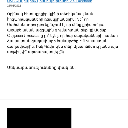
ԱԿ - «Անբարո» կոսմոպոլիտներ via Facebook
16/02/2012
Օրինակ հետաքրքիր կլինի տեղեկանալ նաև
հոգևորականների ռեակցիաներին: Չէ՞ որ
Սահմանադրությունը նշում է, որ մենք քրիստոնյա
առաքելական ազգային գումարտակ ենք :))) Ասենք
Сюдавон Лжеслав-ը չի՞ նշել, որ հայ մալականների համար
Հայաստան գաղափարը հանարժեք է Ռուսաստան
գաղափարին: Իսկ Գռփուլես տեր Այսաինձտուրյանն այս
առթիվ չի՞ արտահայտվել ;)))
Մեկնաբանությունները փակ են.