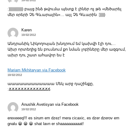
10/02/2012
:)))))))))))) բայց ինձ թվումա պետք է լիներ ոչ թե «մեծարել
մեր օրերի Չե Գևարային»… այլ Չե Գևարին :)))))
Karen
10/02/2012
Անդրանիկ Նիկողոսյան խնդրում եմ կախվի էլի դու…
Ախր որտեղից են բուսնում քո նման լոբիները մեր ազգում,
ախր դու շատ ահավոր ես է
Mariam Mkhitaryan via Facebook
10/02/2012
աաաաաաաաաաաա Մեկ արջ դաշինքը,
:ՃՃՃՃՃՃՃՃՃՃՃՃՃճ
Anushik Avetisyan via Facebook
10/02/2012
erexeeeq!!! es sirum em dzez! mera cicaxic, es dzer dzerov em
gnalu 😀 😀 😀 shat lavn er shaaaaaaaaaat!