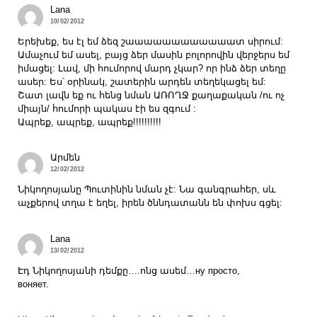
Lana
10/02/2012
Երեխեք, ես էլ եմ ձեզ շաաաաաաաաաաաատ սիրում:
Ամաչում եմ ասել, բայց ձեր մասին բոլորովին վերջերս եմ
իմացել: Լավ, մի հումորով մարդ չկար? որ ինձ ձեր տեղը
ասեր: Ես՝ օրինակ, շատերին արդեն տեղեկացել եմ:
Շատ լավն եք ու հենց նման ԱՌՈՂՋ քաղաքական /ու ոչ
միայն/ հումորի պակաս էի ես զգում :
Ապրեք, ապրեք, ապրեք!!!!!!!!!!
Արմեն
12/02/2012
Նիկողոսյանը Պուտինին նման չէ: Նա գանգրահեր, սև
աչքերով տղա է եղել, իրեն ծննդատանն են փոխս գցել:
Lana
13/02/2012
Էդ Նիկողոսյանի դեմքը….ոնց ասեմ…ну просто,
воняет.