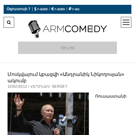
 r-auto
/
 r-auto
/
 r-au
|
Օգոստոսի 7
0°C  Եղանակն այսօր չի աշխատում
open
men
Մոսկվայում կբացվի «Անդրանիկ Նիկողոսյան»
ակումբ
10/02/2012 / ՀԵՂԻՆԱԿ՝ SERGEY
Ռուսաստանի