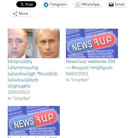
Telegram
WhatsApp
Email
More
Անդրանիկ
NewsՀաբ webisode 034
Նիկողոսյանը
— Փայլակ Կոկիկյան
կմասնակցի Պուտինի
04/02/2012
նմանակների
In "Լուրեր"
մրցույթին
20/01/2012
In "Լուրեր"