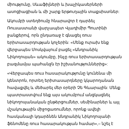
միությունը, Սևաֆիլների և խաչիկասերների
ասոցիացիան և մի շարք երթուղային տաքսիստներ:
Ակումբի ստեղծումը հնարավոր է դարձել
Ռուսաստանի վարչապետ Վլադիմիր Պուտինի
ջանքերով, որն ընդառաջ է գնացել ռուս
երիտասարդության կոչերին: «Մենք ուրախ ենք
վերջապես Մոսկվայում բացել «Անդրանիկ
Նիկողոսյան» ակումբը, ինչը ռուս երիտասարդության
բազմամյա պահանջն էր իշխանություններից»:
«Վերջապես ռուս հասարակությունը կունենա մի
կենտրոն, որտեղ երիտասարդները կկարողանան
հավաքվել և մեծարել մեր օրերի Չե Գևարային: Մենք
պատրաստվում ենք այս ակումբում անցկացնել
նիկողոսյանական ընթերցումներ, սեմինարներ և այլ
մշակութային միջոցառումներ, որոնք ավելի
հասկանալի կդարձնեն Անդրանիկ Նիկողոսյանի
ֆենոմենը ռուս հասարակության համար»,– նշել է