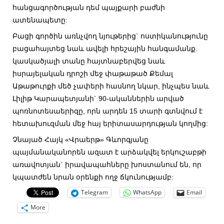
հանցագործության դեմ պայքարի բաժնի
ատենապետը:
Բացի գործին առնչվող նյութերից` ոստիկանությունը
բացահայտեց նաև ավելի հրեշային հանգամանք.
կասկածյալի տանը հայտնաբերվեց նաև
իսրայելական դրոշի մեջ փաթաթած Քեմալ
Աթաթուրքի մեծ չափերի հասնող նկար, ինչպես նաև
Լիլիթ Կարապետյանի` 90-ականներին արված
պոռնոտեսաերիզը, որն արդեն 15 տարի գտնվում է
հետախուզման մեջ հայ երիտասարդության կողմից:
Չնայած Հայկ «Վրաերթ» Գևորգյանը
պայմանականորեն ազատ է արձակվել երկուշաբթի
առավոտյան` իրավապահները խոստանում են, որ
կպատժեն նրան օրենքի ողջ ճկունությամբ:
Telegram
WhatsApp
Email
More