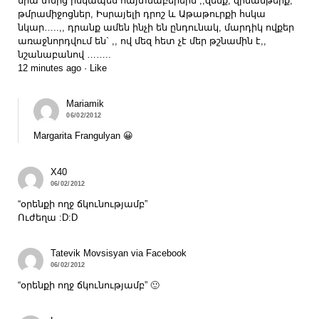
նրա տնից իսկապես հայտնաբերեին ,,զենք, զինամթերք,
թմրամիջոցներ, Իսրայելի դրոշ և Աթաթուրքի հսկա
նկար…..,, դրանք ամեն ինչի են ընդունակ, մարդիկ ովքեր
առաջնորդվում են` ,, ով մեզ հետ չէ մեր թշնամին է,,
նշանաբանով ……..
12 minutes ago · Like
Mariamik
06/02/2012
Margarita Frangulyan 😀
X40
06/02/2012
“օրենքի ողջ ճկունությամբ”
Ուժեղա :D:D
Tatevik Movsisyan via Facebook
06/02/2012
“օրենքի ողջ ճկունությամբ” 🙂