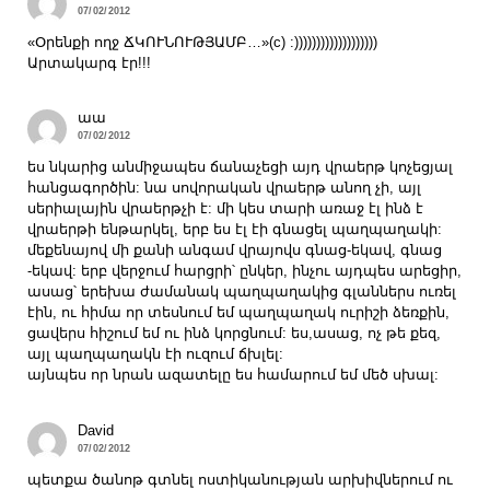
07/02/2012
«Օրենքի ողջ ՃԿՈՒՆՈՒԹՅԱՄԲ…»(c) :)))))))))))))))))))
Արտակարգ էր!!!
աա
07/02/2012
ես նկարից անմիջապես ճանաչեցի այդ վրաերթ կոչեցյալ
հանցագործին: նա սովորական վրաերթ անող չի, այլ
սերիալային վրաերթչի է: մի կես տարի առաջ էլ ինձ է
վրաերթի ենթարկել, երբ ես էլ էի գնացել պաղպաղակի:
մեքենայով մի քանի անգամ վրայովս գնաց-եկավ, գնաց
-եկավ: երբ վերջում հարցրի՝ ընկեր, ինչու այդպես արեցիր,
ասաց՝ երեխա ժամանակ պաղպաղակից գլաններս ուռել
էին, ու հիմա որ տեսնում եմ պաղպաղակ ուրիշի ձեռքին,
ցավերս հիշում եմ ու ինձ կորցնում: ես,ասաց, ոչ թե քեզ,
այլ պաղպաղակն էի ուզում ճխլել:
այնպես որ նրան ազատելը ես համարում եմ մեծ սխալ:
David
07/02/2012
պետքա ծանոթ գտնել ոստիկանության արխիվներում ու