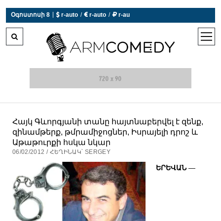
 r-auto
/
 r-auto
/
 r-au
|
Օգոստոսի 8
0°C  Եղանակն այսօր չի աշխատում
open
men
Հայկ Գևորգյանի տանը հայտնաբերվել է զենք,
զինամթերք, թմրամիջոցներ, Իսրայելի դրոշ և
Աթաթուրքի հսկա նկար
06/02/2012 / ՀԵՂԻՆԱԿ՝ SERGEY
ԵՐԵՎԱՆ
—