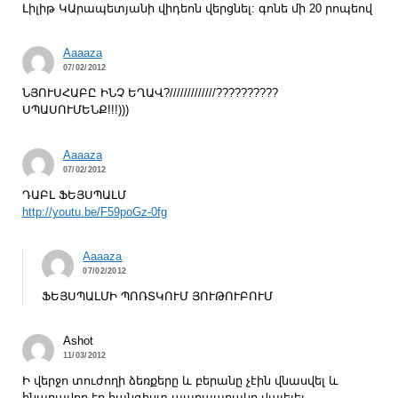
Լիլիթ ԿԱրապետյանի վիդեոն վերցնել: գոնե մի 20 րոպեով
Aaaaza
07/02/2012
ՆՅՈՒՍՀԱԲԸ ԻՆՉ ԵՂԱՎ?/////////////??????????
ՍՊԱՍՈՒՄԵՆՔ!!!)))
Aaaaza
07/02/2012
ԴԱԲԼ ՖԵՅՍՊԱԼՄ
http://youtu.be/F59poGz-0fg
Aaaaza
07/02/2012
ՖԵՅՍՊԱԼՄԻ ՊՈՌՏԿՈՒՄ ՅՈՒԹՈՒԲՈՒՄ
Ashot
11/03/2012
Ի վերջո տուժողի ձեռքերը և բերանը չէին վնասվել և