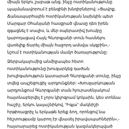
միայն երկու շաբաթ անց, ինչը ոստիկանությունը
պայմանավորում է բենզինի խնդիրներով: «Ցավոք,
Ճանապարհային ոստիկանության նախկին պետ
Մարգար Օհանյանի հասցրած վնասը դեռ իրեն
զգացնել է տալիս, և մեր օպերատիվ խումբը
կարողացավ Հայկ Գևորգյանի տուն հասնելու
վառելիք ճարել միայն հաջորդ ամսվա սկզբին»,-
նշում է ոստիկանության մամլո ծառայությունը:
Ձերբակալումից անմիջապես հետո
ոստիկանությունը խուզարկեց դաժան
խուլիգանություն կատարած Գևորգյանի տունը, ինչը
տվեց ապշեցուցիչ արդյունքներ: «Խուզարկության
արդյունքում Գևորգյանի տան հյուրասենյակում
հայտնաբերվել է չորս կիլոգրամ կոկաին, կես տոննա
հաշիշ, երկու կալաշնիկով, “Իգլա” մակնիշի
հրթիռացրիչ և երկաթե երեք ձող, որոնցով նա
հեշտությամբ կարող էր վնասել իրավապահներին»,-
հայտարարեց ոստիկանության կազմակերպված