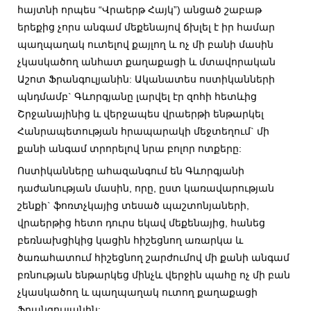
հայտնի որպես “Վրաերթ Հայկ”) անցած շաբաթ
երեքից չորս անգամ մեքենայով ճխլել է իր համար
պաղպաղակ ուտելով քայլող և ոչ մի բանի մասին
չկասկածող անհատ քաղաքացի և մտավորական
Աշոտ Ֆրանգուլյանին: Ականատես ոստիկանների
պնդմամբ` Գևորգյանը լարվել էր զոհի հետևից
Շրջանայինից և վերջապես վրաերթի ենթարկել
Հանրապետության հրապարակի մեջտեղում` մի
քանի անգամ տրորելով նրա բոլոր ոտքերը:
Ոստիկանները ահազանգում են Գևորգյանի
դաժանության մասին, որը, ըստ կառավարության
շենքի` ֆոռտչկայից տեսած պաշտոնյաների,
վրաերթից հետո դուրս եկավ մեքենայից, հանեց
բեռնախցիկից կացին հիշեցնող առարկա և
ծառահատում հիշեցնող շարժումով մի քանի անգամ
բռնության ենթարկեց մինչև վերջին պահը ոչ մի բան
չկասկածող և պաղպաղակ ուտող քաղաքացի
Ֆրանգուլյանին: