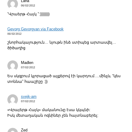
Lana
06/02/2012
”Վրաերթ Հայկ ”:))))))))
Gevorg Gevorgyan via Facebook
06/02/2012
շնորհակալություն… նյութն ինձ ստիպեց արտասվել…
ծիծաղից
Madlen
07/02/2012
Ես սկզբում կլորացած աչքերով էի կարդում….մինչև “կես
տոննա” հաաշիշը :))
svejk-am
07/02/2012
«Վրայերթ Հայկ» մականունը էսա կկպնի:
Իսկ մետաղական ոզնիներ չեն հայտնաբերել:
Zed