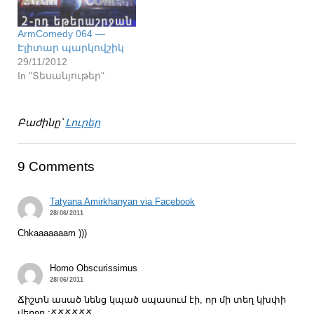
ArmComedy 064 —
Էլիտար պարկովշիկ
29/11/2012
In "Տեսանյութեր"
Բաժինը՝
Լուրեր
9 Comments
Tatyana Amirkhanyan via Facebook
28/06/2011
Chkaaaaaaam )))
Homo Obscurissimus
28/06/2011
Ճիշտն ասած նենց կպած սպասում էի, որ մի տեղ կխփի
վերջը :ՃՃՃՃՃՃ