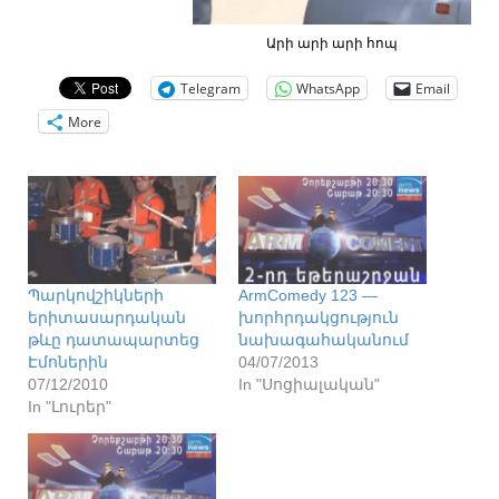
Արի արի արի հոպ
Telegram
WhatsApp
Email
More
Պարկովշիկների
ArmComedy 123 —
երիտասարդական
խորհրդակցություն
թևը դատապարտեց
նախագահականում
Էմոներին
04/07/2013
07/12/2010
In "Սոցիալական"
In "Լուրեր"