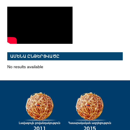
ԱՄԵՆԱ ԸՆԹԵՐՑՎԱԾԸ
No results available