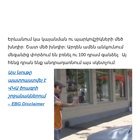
Երևանում կա կայանման ու պարկովշիկների մեծ
խնդիր: Շատ մեծ խնդիր: Արդեն ամեն անկյունում
մեզանից փորձում են բռնել ու 100 դրամ գանձել: Այ
հենց դրան ենք անդրադառնում:
այս սկետչում:
Այս նյութը
պատրաստվել է
ՎԿԱ ծրագրի
շրջանակներում
–
EBG Disclaimer