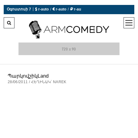
|
Օգոստոսի 7
 r-auto
/
 r-auto
/
 r-au
0°C  Եղանակն այսօր չի աշխատում
open
men
ՊարկովշիկLand
28/06/2011 / ՀԵՂԻՆԱԿ՝ NAREK