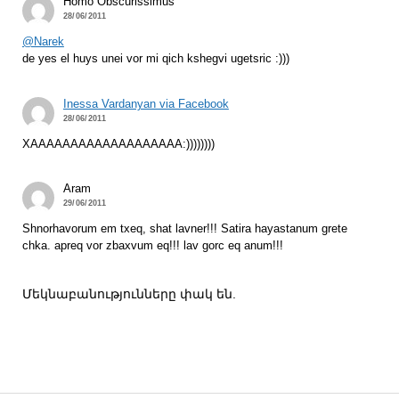
Homo Obscurissimus
28/06/2011
@Narek
de yes el huys unei vor mi qich kshegvi ugetsric :)))
Inessa Vardanyan via Facebook
28/06/2011
XAAAAAAAAAAAAAAAAAAA:))))))))
Aram
29/06/2011
Shnorhavorum em txeq, shat lavner!!! Satira hayastanum grete
chka. apreq vor zbaxvum eq!!! lav gorc eq anum!!!
Մեկնաբանությունները փակ են.