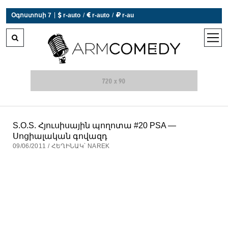
|
Օգոստոսի 7
 r-auto
/
 r-auto
/
 r-au
0°C  Եղանակն այսօր չի աշխատում
open
men
S.O.S. Հյուսիսային պողոտա #20 PSA —
Սոցիալական գովազդ
09/06/2011 / ՀԵՂԻՆԱԿ՝ NAREK