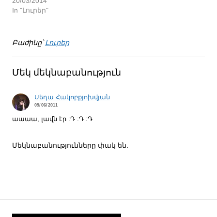
20/03/2014
In "Լուրեր"
Բաժինը՝
Լուրեր
Մեկ մեկնաբանություն
Սեդա Հակոբքյոխվյան
09/06/2011
աաաա, լավն էր :Դ :Դ :Դ
Մեկնաբանությունները փակ են.