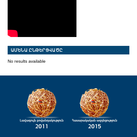
ԱՄԵՆԱ ԸՆԹԵՐՑՎԱԾԸ
No results available